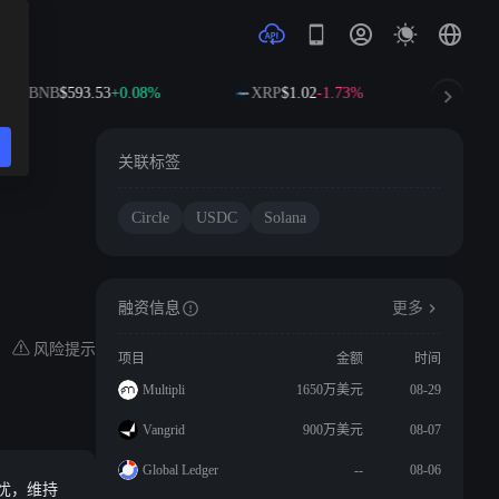
BNB
$593.53
+0.08%
XRP
$1.02
-1.73%
SOL
关联标签
Circle
USDC
Solana
融资信息
更多
风险提示
项目
金额
时间
Multipli
1650万美元
08-29
Vangrid
900万美元
08-07
Global Ledger
--
08-06
担忧，维持