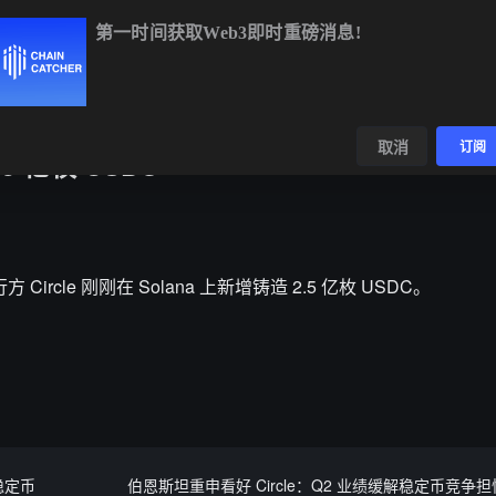
第一时间获取Web3即时重磅消息!
BTC
$64,258.52
-0.33%
ETH
$1,899.72
+0.22%
数据
发现
取消
订阅
.5 亿枚 USDC
Circle 刚刚在 Solana 上新增铸造 2.5 亿枚 USDC。
稳定币
伯恩斯坦重申看好 Circle：Q2 业绩缓解稳定币竞争