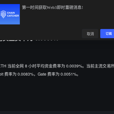
第一时间获取Web3即时重磅消息!
BTC
$64,311.73
-0.77%
ETH
$1,900.15
-0.56%
B
数据
发现
取消
订阅
资金费率为 0.0039%
据显示，ETH 当前全网 8 小时平均资金费率为 0.0039%。当前主流交易所
it 费率为 0.0083%，Gate 费率为 0.0051%。