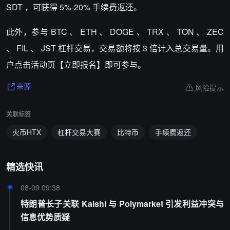
SDT
，可获得
5%-20%
手续费返还。
此外，参与
BTC
、
ETH
、
DOGE
、
TRX
、
TON
、
ZEC
、
FIL
、
JST
杠杆交易，交易额将按
3
倍计入总交易量。用
户点击活动页【立即报名】即可参与。
风险提示
来源
关联标签
火币HTX
杠杆交易大赛
比特币
手续费返还
精选快讯
08-09 09:38
特朗普长子关联 Kalshi 与 Polymarket 引发利益冲突与
信息优势质疑