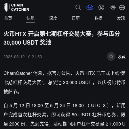
快讯
首页
深度
日历
数据
发现
火币HTX 开启第七期杠杆交易大赛，参与瓜分
30,000 USDT 奖池
2026-05-12 10:21:53
收藏
ChainCatcher
消息，据官方公告，火币
HTX
已正式上线“第
七期杠杆交易大赛”，总奖池
30,000 USDT
，以庆祝比特币
披萨节。
自
5
月
12
日
18:00
至
5
月
24
日
18:00
（
UTC+8
），新用
户完成首次杠杆交易，即可获得
50 USDT
杠杆币息券，限
量
2000
份，先到先得；活动期间用户杠杆交易量 ≥
1,000 U