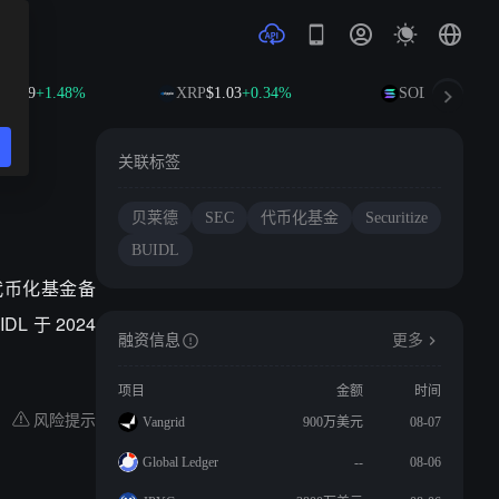
2.79
+1.48%
XRP
$1.03
+0.34%
SOL
$76.40
+2.2
关联标签
贝莱德
SEC
代币化基金
Securitize
BUIDL
交新代币化基金备
L 于 2024
融资信息
更多
项目
金额
时间
风险提示
Vangrid
900万美元
08-07
Global Ledger
--
08-06