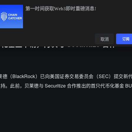
第一时间获取Web3即时重磅消息!
BTC
$64,865.07
-0.09%
ETH
$1,921.35
+0.39%
BNB
$60
数据
发现
取消
订阅
基金申请，再次与 Securitize 合作
nt 报道，贝莱德（BlackRock）已向美国证券交易委员会（SEC）提
持。此前，贝莱德与 Securitize 合作推出的首只代币化基金 BUID