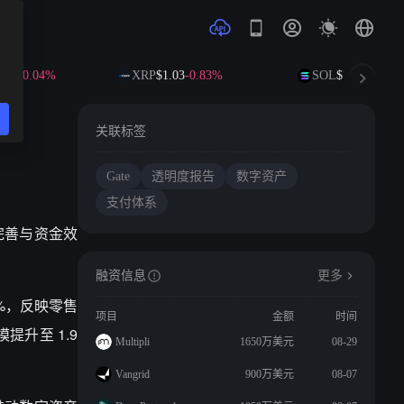
5
-0.04%
XRP
$1.03
-0.83%
SOL
$74.13
+1.32%
关联标签
Gate
透明度报告
数字资产
支付体系
续完善与资金效
融资信息
更多
90%，反映零售
项目
金额
时间
提升至 1.9
Multipli
1650万美元
08-29
Vangrid
900万美元
08-07