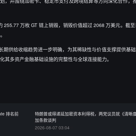
密合作伙伴计划，并围绕加密卡、稳定币支付及跨境结算等方向深化合作
55.77 万枚 GT 链上销毁，销毁价值超过 2068 万美元。截至
%。
长期供给收缩趋势进一步明确，为其稀缺性与价值支撑提供基础。G
化其多资产金融基础设施的完整性与全球连接能力。
ate 排名前
特朗普或得递延加密资本利得税，两党议员就《清晰
加条款谈判
2026-08-07 03:04