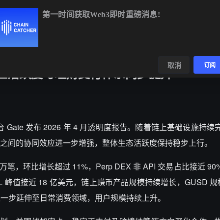
第一时间获取Web3即时重磅消息!
C
$64,991.55
+0.91%
ETH
$1,923.50
+0.85%
BNB
$592.3
数据
发现
取消
订阅
，链上活跃度与理财支付体系同步提升
平台 Gate 发布 2026 年 4 月透明度报告。随着链上基础设施持
之间的协同效应进一步增强，整体生态活跃度保持稳步上行。
0 万笔，环比增长超过 11%，Perp DEX 非 API 交易占比接近 
峰值接近 18 亿美元，链上赚币产品规模持续增长，GUSD 规模
rd 进一步延伸至日常消费领域，用户规模持续上升。