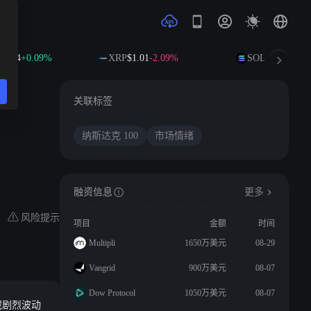
1.24
+0.09%
XRP
$1.01
-2.09%
SOL
$73.23
+0.5
关联标签
纳斯达克 100
市场情绪
融资信息
更多
风险提示
项目
金额
时间
Multipli
1650万美元
08-29
Vangrid
900万美元
08-07
Dow Protocol
1050万美元
08-07
藏剧烈波动