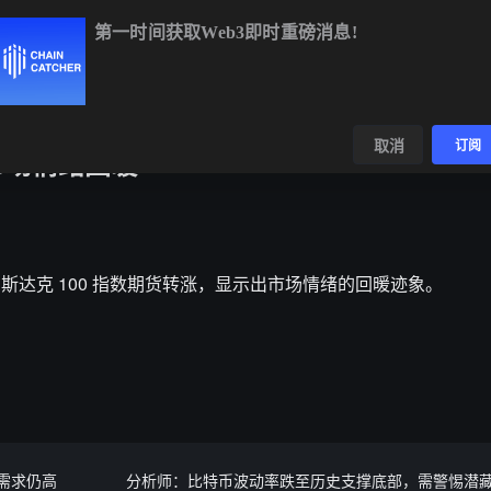
第一时间获取Web3即时重磅消息!
BTC
$64,701.26
+0.51%
ETH
$1,908.15
+0.22%
BNB
$59
数据
发现
取消
订阅
市场情绪回暖
据显示，纳斯达克 100 指数期货转涨，显示出市场情绪的回暖迹象。
需求仍高
分析师：比特币波动率跌至历史支撑底部，需警惕潜