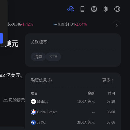
BNB
$591.46
-1.42%
XRP
$1.04
-2.84%
SOL
$72.
 亿美元
关联标签
清算
ETH
.92 亿美元。
融资信息
更多
项目
金额
时间
风险提示
Multipli
1650万美元
08-29
Global Ledger
--
08-06
JPYC
3800万美元
08-06