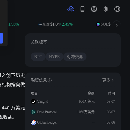
.89
+1.93%
XRP
$1.04
+2.45%
SOL
$76.25
+3.37
关联标签
BTC
HYPE
对冲交易
汇率随之创下历史
融资信息
更多
仓位结构指向做
项目
金额
时间
Vangrid
900万美元
08-07
 440 万美元
Dow Protocol
1050万美元
08-07
兑现收益。
Global Ledger
--
08-06