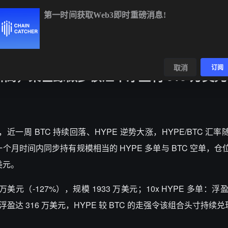
第一时间获取Web3即时重磅消息!
TC
$65,013.93
+0.23%
ETH
$1,920.77
+0.34%
BNB
$603
数据
发现
取消
订阅
史新高，某巨鲸做多该汇率净盈利 310 万美元
t 监测显示，近一周 BTC 持续回落、HYPE 逆势大涨，HYPE/BTC 
巨鲸在逾一个月时间内同步持有规模相当的 HYPE 多单与 BTC 空单，
万美元。
万美元（-127%），规模 1933 万美元；10x HYPE 多单：浮盈
净浮盈达 316 万美元，HYPE 较 BTC 的走强令该组合头寸持续