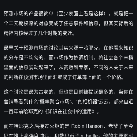
预测市场的产品很简单（至少表面上看是这样），就是把一
个二元期权赌的对象变成了任意事件和信息，但其实背后的
精神内核经过了几个时期的变迁。
最早关于预测市场的讨论其实来源于哈耶克，在他看来知识
的分布是不均匀的，而市场作为协调机制，将社会各个末梢
里面的信息调动起来了，从商贩到专家，不同的人关于未来
的判断在预测市场里面汇聚成了订单簿上面的一个价格。
这个讨论是最为古老的，但也是目前被提起最多的，
当你在
营销号看到什么“概率聚合市场”、“真相机器”云云，都来自近
一百年前
哈耶克
的《知识在社会中的运用》。
而在哈耶克之后接过火炬的是 Robin Hanson，老爷子至今
仍在推上高强度冲浪，和数码币子人 battle。他的主要贡献