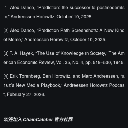
[1] Alex Danco, “Prediction: the successor to postmodernis
m,” Andreessen Horowitz, October 10, 2025.
[2] Alex Danco, “Prediction Path Screenshots: A New Kind
of Meme,” Andreessen Horowitz, October 10, 2025.
[3] F. A. Hayek, “The Use of Knowledge in Society,” The Am
erican Economic Review, Vol. 35, No. 4, pp. 519–530, 1945.
[4] Erik Torenberg, Ben Horowitz, and Marc Andreessen, “a
16z’s New Media Playbook,” Andreessen Horowitz Podcas
t, February 27, 2026.
欢迎加入 ChainCatcher 官方社群