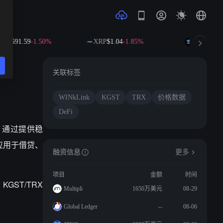
B
$591.59
-1.50%
XRP
$1.04
-1.85%
SOL
$73.18
关联标签
WINkLink
KGST
TRX
价格数据
DeFi
易对。通过提供稳
泛应用于借贷、
融资信息
更多
项目
金额
时间
GST/TRX
Multipli
1650万美元
08-29
Global Ledger
--
08-06