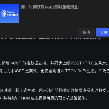
第一时间获取Web3即时重磅消息!
BTC
$64,575.34
+0.03%
ETH
$1,909.62
+1.59%
BN
数据
发现
取消
订阅
 KGST 价格数据，上线 KGST/TRX 交易对
le 正式宣布新增 KGST 价格数据支持，并同步上线 KGST / TRX 交
将助力 $KGST 更高效、更安全地接入 TRON DeFi 生态，广
日（新加坡时间）起正式生效，用户现可访问喂价详情页查看实时数据，K
k 将持续为 TRON 生态提供可靠的预言机基础设施。