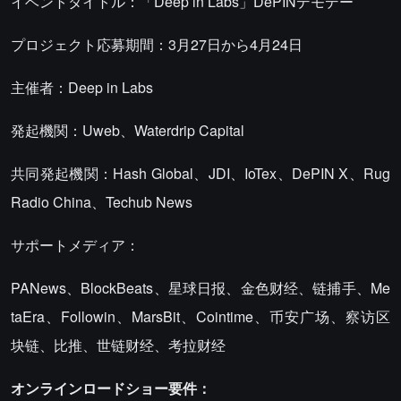
イベントタイトル：「Deep in Labs」DePINデモデー
プロジェクト応募期間：3月27日から4月24日
主催者：Deep in Labs
発起機関：Uweb、Waterdrip Capital
共同発起機関：Hash Global、JDI、IoTex、DePIN X、Rug
Radio China、Techub News
サポートメディア：
PANews、BlockBeats、星球日报、金色财经、链捕手、Me
taEra、Followin、MarsBit、Cointime、币安广场、察访区
块链、比推、世链财经、考拉财经
オンラインロードショー要件：