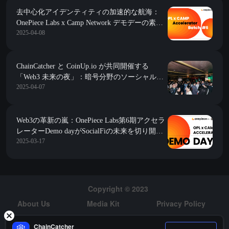
去中心化アイデンティティの加速的な航海：
OnePiece Labs x Camp Network デモデーの素晴
2025-04-08
らしい振り返り
ChainCatcher と CoinUp.io が共同開催する
「Web3 未来の夜」：暗号分野のソーシャルフ
2025-04-07
ェスティバルと洞察の共有
Web3の革新の嵐：OnePiece Labs第6期アクセラ
レーターDemo dayがSocialFiの未来を切り開
2025-03-17
く！
Copyright © 2023
About Us
Media Kit
Privacy Policy
Risk Warning
Hiring
ChainCatcher