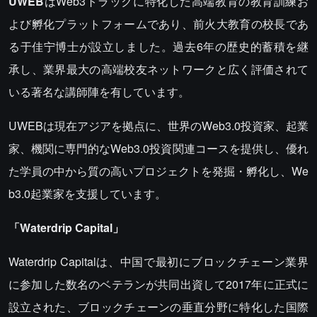
UWEB
はWeb3トラックに特化した高端教育の教育訓練お
よび孵化プラットフォームであり、前火大教育の校長であ
る于佳宁博士が設立しました。過去6年の歴史的蓄積を継
承し、業界最大の高端校友ネットワークと広く評価されて
いる著名な講師陣を有しています。
UWEBは現在アジアを拠点に、世界のWeb3.0投資家、起業
家、機関に専門的なWeb3.0投資関連コースを提供し、優れ
た学員の中から質の高いプロジェクトを発掘・孵化し、We
b3.0起業家を支援しています。
「Waterdrip Capital」
Waterdrip Capitalは、中国で最初にブロックチェーン業界
に参加した数名のベテランが共同出資して2017年に正式に
設立された、ブロックチェーンの垂直分野に特化した国際