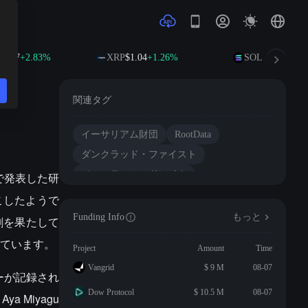
.77
+2.83%
XRP
$1.04
+1.26%
SOL
$75.92
+2.64
関連タグ
イーサリアム財団
RootData
ダンクラッド・ファイスト
ジャスティン・ドレイク
ムで発表した研
アヤ・ミヤグチ
ETH
こしたようで
Funding Info
もっと
役割を果たして
ています。
Project
Amount
Time
Vangrid
$ 9 M
08-07
バーが記録され
Dow Protocol
$ 10.5 M
08-07
a Miyagu