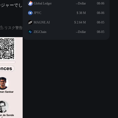
Global Ledger
--Dollar
08-06
ネージャーでし
JPYC
$ 38 M
08-06
MAGNE.AI
$ 2.64 M
08-05
リスク警告
ZIGChain
--Dollar
08-05