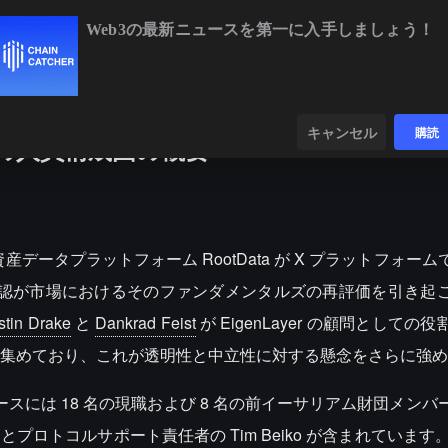
Web3の最新ニュースを第一に入手しましょう！
TC
$65,086.56
-0.05%
ETH
$1,921.00
+0.08%
BNB
$608
ンダー
データ
発見する
キャンセル
購読
団の人員構成図の概要
3 資産データプラットフォーム RootData が X プラットフォー
の承認が市場におけるそのファンダメンタルズの再評価を引き起
stin Drake
と
Dankrad Feist
が EigenLayer の顧問としての
集めており、これが透明性と中立性に対する懸念をさらに強め
ベースには 18 名の現職および 8 名の前イーサリアム財団メン
とプロトコルサポート責任者の
Tim Beiko
が含まれています。Ay