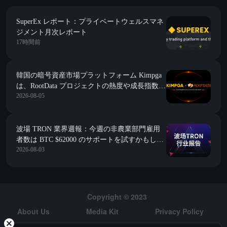
SuperEx レポート：プライベートウェルスマネ
ジメント月次レポート
17時間前
韓国の暗号資産市場プラットフォーム Kimpga
は、RootData プロジェクトの熱度や成長指数な
2026-08-05
どの投資研究データに深く接続することを発表
しました。
波場 TRON 業界週報：今週の非農業部門雇用
者数は BTC $62000 のサポートを試すかもしれ
2026-08-03
ない、オンチェーン固定金利信用市場を構築す
る Morpho の解析
Copyright © 2023
About Us
Media Kit
Privacy Policy
Risk Warning
Hiring