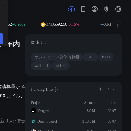
16.52
+0.96%
BNB
$592.50
-0.15%
XRP
$1.03
+1.18
え、年内
関連タグ
オンチェーン貸付清算量
DeFi
ETH
wstETH
wBTC
出清算量が 3.
Funding Info
もっと
90 万ドル、
Project
Amount
Time
Vangrid
$ 9 M
08-07
リスク警告
Dow Protocol
$ 10.5 M
08-07