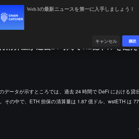
Web3の最新ニュースを第一に入手しましょう！
BTC
$64,985.77
+1.11%
ETH
$1,9
ンダー
データ
発見する
キャンセル
購読
清算量が過去24時間で3.2億ドルを超
sec のデータが示すところでは、過去 24 時間で DeFi における貸
中で、ETH 担保の清算量は 1.87 億ドル、wstETH は 77