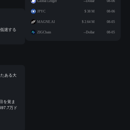
Global Ledger
--Dollar
08-06
JPYC
$ 38 M
08-06
MAGNE.AI
$ 2.64 M
08-05
が低迷する
ZIGChain
--Dollar
08-05
したある大
に目を覚ま
97.7万ド