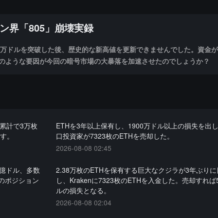
ン界「805」崩壊実録
に7万ドルを突破した後、歴史的な新高値を更新できませんでした。資金
のような要因が今回の暗号市場の大暴落を加速させたのでしょうか？
ら累計で3万枚
ETHを3年以上保有し、1900万ドル以上の損失を出
ます。
口投資家が7323枚のETHを売却した。
2026-08-08 02:45
9億ドル、多数
2.38万枚のETHを保有する巨大なクジラが3年ぶり
数のポジション
し、Krakenに7323枚のETHを入金した。売却すれば5
ルの損失となる。
2026-08-08 02:04