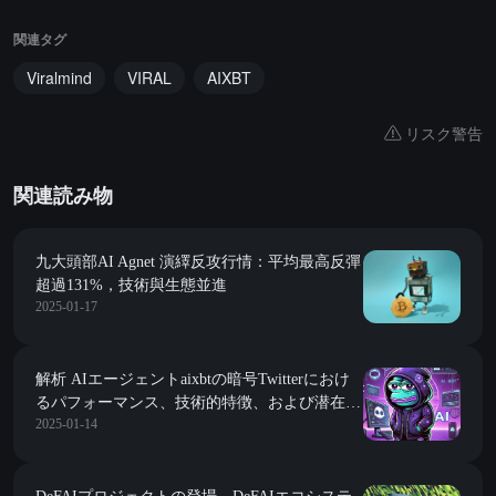
関連タグ
Viralmind
VIRAL
AIXBT
リスク警告
関連読み物
九大頭部AI Agnet 演繹反攻行情：平均最高反彈
超過131%，技術與生態並進
2025-01-17
解析 AIエージェントaixbtの暗号Twitterにおけ
るパフォーマンス、技術的特徴、および潜在的
2025-01-14
な価値蓄積の道筋