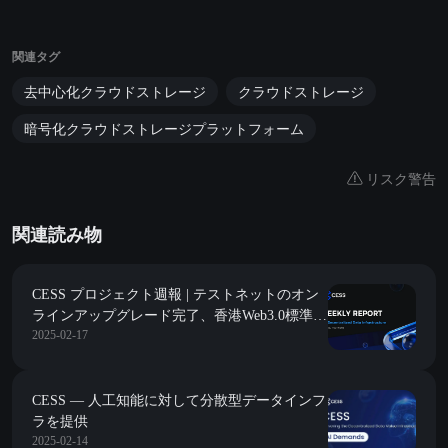
関連タグ
去中心化クラウドストレージ
クラウドストレージ
暗号化クラウドストレージプラットフォーム
リスク警告
関連読み物
CESS プロジェクト週報 | テストネットのオン
ラインアップグレード完了、香港Web3.0標準化
2025-02-17
協会年次総会に出席
CESS — 人工知能に対して分散型データインフ
ラを提供
2025-02-14