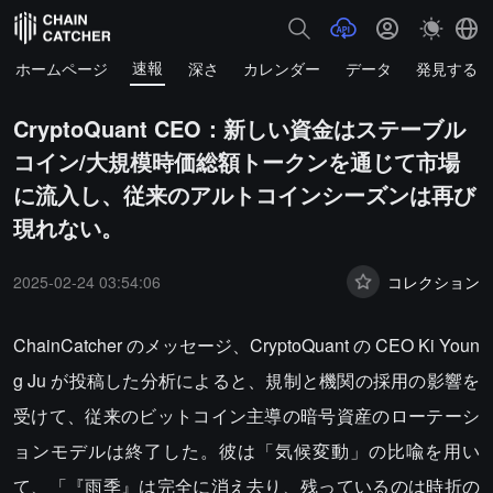
速報
ホームページ
深さ
カレンダー
データ
発見する
CryptoQuant CEO：新しい資金はステーブル
コイン/大規模時価総額トークンを通じて市場
に流入し、従来のアルトコインシーズンは再び
現れない。
2025-02-24 03:54:06
コレクション
ChainCatcher のメッセージ、CryptoQuant の CEO Ki Youn
g Ju が投稿した分析によると、規制と機関の採用の影響を
受けて、従来のビットコイン主導の暗号資産のローテーシ
ョンモデルは終了した。彼は「気候変動」の比喩を用い
て、「『雨季』は完全に消え去り、残っているのは時折の