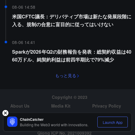
08-06 14:58
米国CFTC議長：デリバティブ市場は新たな発展段階に
入る、規制の合意に盲目的に従ってはいけない
08-06 14:41
Sparkが2026年Q2の財務報告を発表：総契約収益は40
60万ドル、純契約利益は前四半期比で79%減少
もっと見る
Copyright © 2023
About Us
Media Kit
Privacy Policy
Risk Warning
Hiring
ChainCatcher
Launch App
Building the Web3 world with innovations.
Qiong ICP No. 2021009392