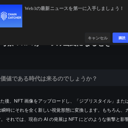
Web3の最新ニュースを第一に入手しましょう！
,297.10
-0.61%
ETH
$1,902.61
-0.39%
BNB
$591.78
-0.
ンダー
データ
発見する
キャンセル
購読
ある考察：NFTが一つの画風になるとき
時代は来るのでしょうか？
は価値である時代は来るのでしょうか？
なった後、NFT 画像をアップロードし、「ジブリスタイル」また
 は瞬時にそれを全く新しい視覚形態に変換します。もちろん、
す。それでは、現在の AI の発展は NFT にどのような衝撃と