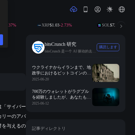
37%
XRP
$1.03
-2.73%
SOL
$72.67
-1.78%
bitsCrunch 研究
購読します
bitsCrunch 是一个 AI 驱动的去中心化区块链数据平台。
ウクライナからイランまで、地
政学におけるビットコインの投
資ロジックと役割の変遷。
2025-06-20
700万のウォレットがラグプル
を経験しましたが、あなたもそ
の中にいますか？
2025-06-12
は「サイバー
カリーのアバ
影響を与えるの
記事ディレクトリ