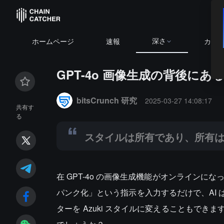
深さ
BTC
$64
ホームページ
速報
カレ
GPT-4o 画像生成の背後に
Summary:
スタイルは所有であり、所有は価値である
bitsCrunch 研究
2025-03-27 14:08:17
共有す
る
スタイルは所有であり、所有
在 GPT-4o の画像生成機能がオンラインに
パンク化」という指示を入力するだけで、AI
ターを Azuki スタイルに変えることもできま