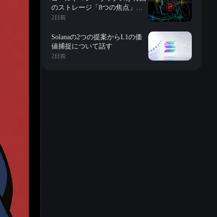
のストレージ「8つの焦点」を
詳解：評価、長期契約、在庫、
2日前
長鑫の影響、株式買戻しなど
Solanaの2つの提案からL1の価
値捕捉について話す
2日前