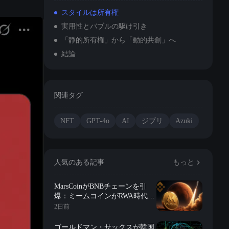
スタイルは所有権
実用性とバブルの駆け引き
「静的所有権」から「動的共創」へ
結論
関連タグ
NFT
GPT-4o
AI
ジブリ
Azuki
人気のある記事
もっと
MarsCoinがBNBチェーンを引
爆：ミームコインがRWA時代に
突入？
2日前
ゴールドマン・サックスが韓国