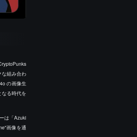
toPunks
クな組み合わ
o の画像生
となる時代を
「Azuki
e"画像を通