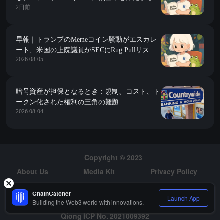
2日前
画；S&P 500が1ヶ月で2.1兆ドルの時価総額を
追加し、これは暗号市場全体の時価総額に相当
する
早報｜トランプのMemeコイン騒動がエスカレ
ート、米国の上院議員がSECにRug Pullリスク
2026-08-05
の調査を要求；CZがBTCのデータ喪失に応
じ、データが正確であれば、暗号通貨を取引所
に保管する方が自己保管よりも安全だと述べる
暗号資産が担保となるとき：規制、コスト、ト
ークン化された権利の三角の難題
2026-08-04
Copyright © 2023
About Us
Media Kit
Privacy Policy
Risk Warning
Hiring
ChainCatcher
Launch App
Building the Web3 world with innovations.
Qiong ICP No. 2021009392