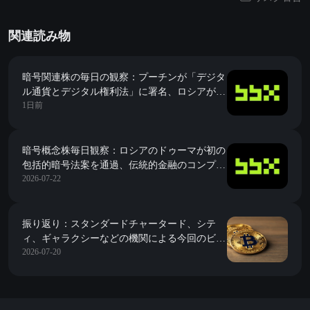
関連読み物
暗号関連株の毎日の観察：プーチンが「デジタ
ル通貨とデジタル権利法」に署名、ロシアが暗
1日前
号取引の合法的枠組みを確立、個人投資家の年
間購入限度額はわずか3,700ドル。
暗号概念株毎日観察：ロシアのドゥーマが初の
包括的暗号法案を通過、伝統的金融のコンプラ
2026-07-22
イアンスの大門が9月に開く
振り返り：スタンダードチャータード、シテ
ィ、ギャラクシーなどの機関による今回のビッ
2026-07-20
トコインの底値予測