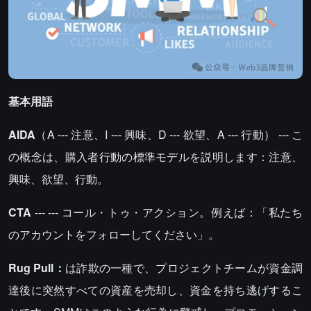
基本用語
AIDA
（A --- 注意、I --- 興味、D --- 欲望、A --- 行動） --- こ
の概念は、購入者行動の標準モデルを説明します：注意、
興味、欲望、行動。
CTA
--- --- コール・トゥ・アクション。例えば：「私たち
のアカウントをフォローしてください」。
Rug Pull：
は詐欺の一種で、プロジェクトチームが資金調
達後に突然すべての資産を売却し、資金を持ち逃げするこ