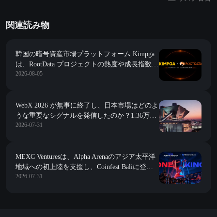
関連読み物
韓国の暗号資産市場プラットフォーム Kimpga
は、RootData プロジェクトの熱度や成長指数な
2026-08-05
どの投資研究データに深く接続することを発表
しました。
WebX 2026 が無事に終了し、日本市場はどのよ
うな重要なシグナルを発信したのか？1.36万人
2026-07-31
以上が東京に集まり、日本のWeb3の世界的影
響力が引き続き高まっている。
MEXC Venturesは、Alpha Arenaのアジア太平洋
地域への初上陸を支援し、Coinfest Baliに登場
2026-07-31
しました。