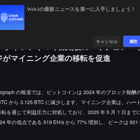
Web3の最新ニュースを第一に入手しましょう！
BTC
$64,841.87
-0.18%
ETH
$1,920.49
ンダー
データ
発見する
キャンセル
購読
ニングトレンド：半減期後のハッシュレー
ジがマイニング企業の移転を促進
ntelegraph の報道では、ビットコインは 2024 年のブロック
BTC から 3.125 BTC に減少します。マイニング企業は、ハ
通じて利益圧力に対処しており、2025 年 5 月 1 日まで
4 年の低点である 519 EH/s から 77% 増加し、ピークは 921 