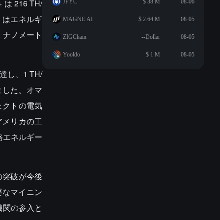
216 TH/
JPYC
$ 38 M
08-06
S+ はエネルギ
MAGNE.AI
$ 2.64 M
08-05
2 ナノメート
ZIGChain
--Dollar
08-05
Yooldo
$ 1 M
08-05
、1 TH/
少しました。オマ
ェクトの電気
。アメリカの工
格エネルギー
術の突破が今後
要なマイニン
機関の参入と