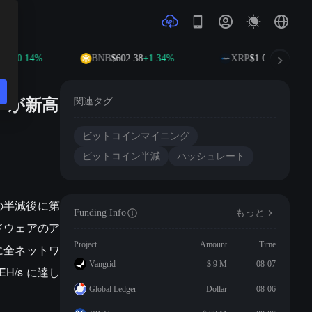
+0.14%
BNB
$602.38
+1.34%
XRP
$1.03
-0.04%
トが新高
関連タグ
ビットコインマイニング
ビットコイン半減
ハッシュレート
報酬の半減後に第
Funding Info
もっと
ードウェアのア
Project
Amount
Time
に全ネットワ
Vangrid
$ 9 M
08-07
EH/s に達し
Global Ledger
--Dollar
08-06