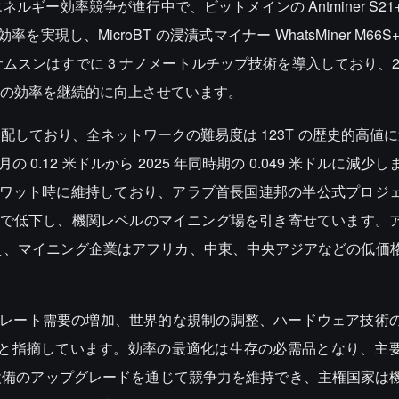
効率競争が進行中で、ビットメインの Antminer S21+ は 
効率を実現し、MicroBT の浸漬式マイナー WhatsMiner M66
C とサムスンはすでに 3 ナノメートルチップ技術を導入しており、
の効率を継続的に向上させています。
ており、全ネットワークの難易度は 123T の歴史的高値に達し
 4 月の 0.12 米ドルから 2025 年同時期の 0.049 米ドルに減
ル/キロワット時に維持しており、アラブ首長国連邦の半公式プロジ
ット時にまで低下し、機関レベルのマイニング場を引き寄せています
を超え、マイニング企業はアフリカ、中東、中央アジアなどの低価
 のハッシュレート需要の増加、世界的な規制の調整、ハードウェア技
けると指摘しています。効率の最適化は生存の必需品となり、主
設備のアップグレードを通じて競争力を維持でき、主権国家は