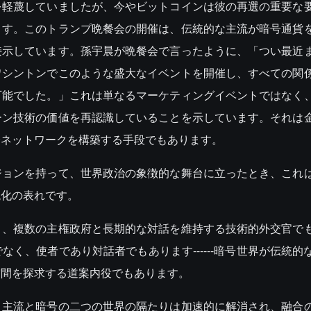
を軽蔑していましたが、今やビットコインは彼の再選の重要な
ます。このトランプ晩餐会の開催は、伝統的な主流が暗号通貨
接示しています。孫宇晨が晩餐会で言ったように、「つい最近
ワシントンでこのような盛大なイベントを開催し、すべての関
可能でした。」これは単なるマーケティングイベントではなく
ーン技術の価値を再認識していることを示しています。それは
済ネットワークを構築する手段でもあります。
ジョンを持って、世界政治の象徴的な舞台に立ったとき、これ
現化の表れです。
く、複数の主権政府と長期的な対話を維持する技術的外交官で
く、使者であり対話者でもあります------暗号世界が伝統的
空間を探求する道案内役でもあります。
、主流と暗号の二つの世界の隔たりは加速的に解消され、融合