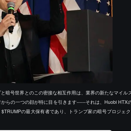
プと暗号世界とのこの密接な相互作用は、業界の新たなマイル
の一つの顔が特に目を引きます------それは、Huobi HT
$TRUMPの最大保有者であり、トランプ家の暗号プロジェクト