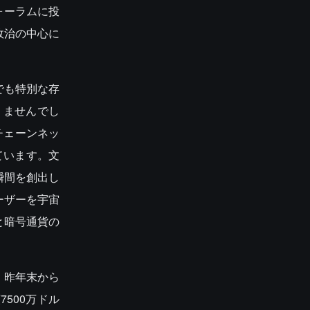
ォーラムに投
政治の中心に
。
でも特別な存
りませんでし
チェーンネッ
ています。文
瞬間を創出し
ーザーを宇宙
と暗号通貨の
。昨年末から
7500万ドル