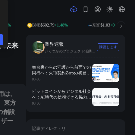
BNB
$602.79
+1.48%
XRP
$1.03
+0.26%
が未来
業界速報
購読します
いくつかのプロジェクト活動や業界の最新動向を推薦します。
なる運命にある。そして、スポットライトの下で、東方からの顔が特に目を
舞台裏からの守護から前面での
同行へ：火币契約Zeroの初登場
に隠された長期的視点と専門的
08-06
な背景
用は、
ビットコインからデジタル社会
へ：AI時代の信頼できる協力秩
、東方
序の再構築
08-06
の創設
イザー
記事ディレクトリ