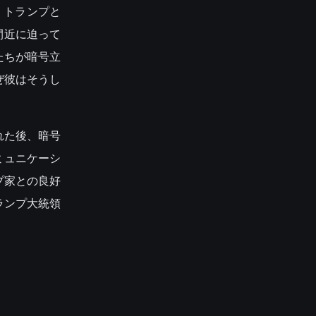
・トランプと
が間近に迫って
たちが暗号立
ぜ彼はそうし
れた後、暗号
ミュニケーシ
プ家との良好
ランプ大統領