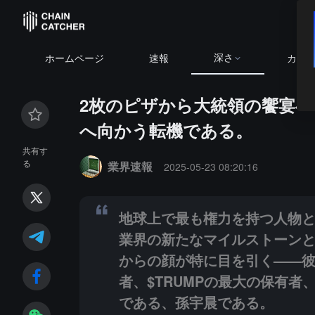
深さ
ホームページ
速報
カレ
2枚のピザから大統領の饗宴
へ向かう転機である。
Summary:
地球上で最も権力を持つ人物として、トラン
共有す
る
業界速報
2025-05-23 08:20:16
地球上で最も権力を持つ人物
業界の新たなマイルストーン
からの顔が特に目を引く——彼は
者、$TRUMPの最大の保有者
である、孫宇晨である。