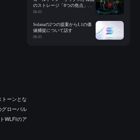
のストレージ「8つの焦点」を
詳解：評価、長期契約、在庫、
08-05
長鑫の影響、株式買戻しなど
Solanaの2つの提案からL1の価
値捕捉について話す
08-05
ストーンとな
Xのグローバル
WLFIのア