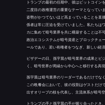
トランプの最初の任期中、彼はビットコイン
二度目の政権運営の重要なテーマとなってい
姿勢がかつてないほど高まっていることを直
係者は常に圧迫を受けていました。私たちは
カに集めて暗号業界を共に構築することは不
政治エコシステムが暗号資産とブロックチェ
ールであり、若い有権者をつなぎ、新しい経
ピザデーの日、孫宇晨が暗号業界の成果とビ
く、暗号世界が周縁から中心へと移行する具
孫宇晨は暗号業界のリーダーであるだけでな
この晩餐会において、彼の役割はゲストだけでな
出すオリーブの枝を代表し、主流体系が暗号
トランプの手と孫宇晨の手が握り合ったとき