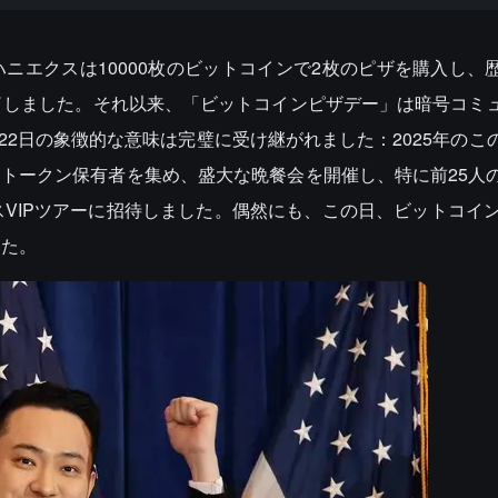
・ハニエクスは10000枚のビットコインで2枚のピザを購入し、
了しました。それ以来、「ビットコインピザデー」は暗号コミ
22日の象徴的な意味は完璧に受け継がれました：2025年のこ
MPトークン保有者を集め、盛大な晩餐会を開催し、特に前25人
VIPツアーに招待しました。偶然にも、この日、ビットコイン
した。