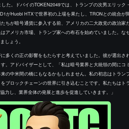
した。ドバイのTOKEN2049では、トランプの次男エリック
D1がHuobi HTXで世界初の上場を果たし、TRONとの統合
頭たちが暗号通貨に参入する前、アメリカの二大政党の政治家
晨はアメリカ市場、トランプ家への布石を始めていました。な
みましょう。
野に多くの正の影響をもたらすと考えていました。彼が選出さ
ます。アドバイザーとして、「私は暗号業界と大統領の間にコ
将来の中米間の橋にもなるかもしれません。私の初志はトラン
々をブロックチェーンの世界に引き込むことです。私たちはト
に協力し、業界全体の発展と進歩を促進していきます。」