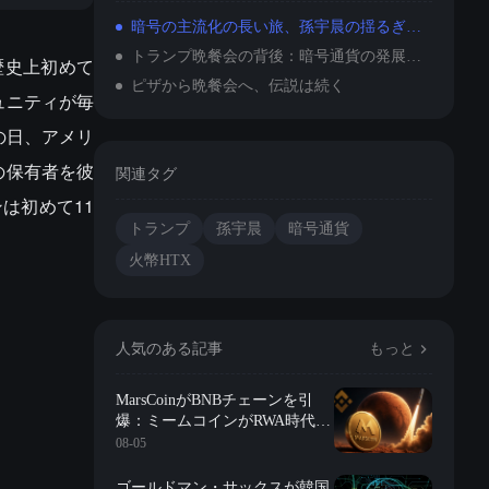
暗号の主流化の長い旅、孫宇晨の揺るぎない布教
トランプ晩餐会の背後：暗号通貨の発展が新たな章に入る
歴史上初めて
ピザから晩餐会へ、伝説は続く
ュニティが毎
の日、アメリ
の保有者を彼
関連タグ
は初めて11
トランプ
孫宇晨
暗号通貨
火幣HTX
人気のある記事
もっと
MarsCoinがBNBチェーンを引
爆：ミームコインがRWA時代に
突入？
08-05
ゴールドマン・サックスが韓国