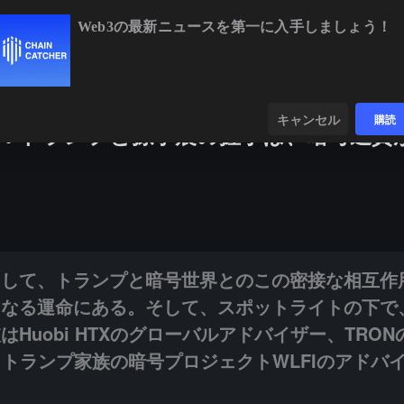
Web3の最新ニュースを第一に入手しましょう！
BTC
$64,865.07
-0.09%
ETH
$1,921.35
+0.39%
ンダー
データ
発見する
キャンセル
購読
へ：トランプと孫宇晨の握手は、暗号通貨
プと暗号世界とのこの密接な相互作用は、業界の新たなマイルストーンと
として、トランプと暗号世界とのこの密接な相互作
となる運命にある。そして、スポットライトの下で
Huobi HTXのグローバルアドバイザー、TRON
、トランプ家族の暗号プロジェクトWLFIのアドバ