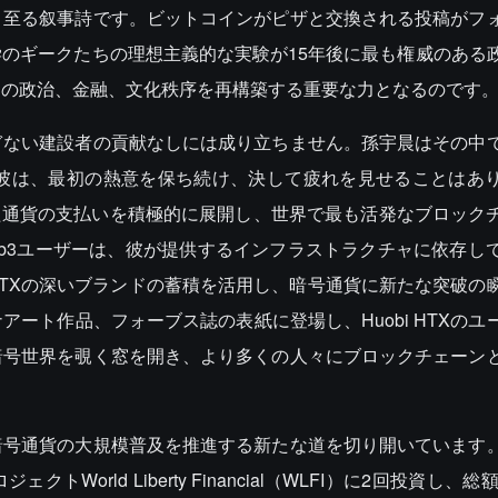
と至る叙事詩です。ビットコインがピザと交換される投稿がフ
のギークたちの理想主義的な実験が15年後に最も権威のある
界の政治、金融、文化秩序を再構築する重要な力となるのです
ぎない建設者の貢献なしには成り立ちません。孫宇晨はその中
た彼は、最初の熱意を保ち続け、決して疲れを見せることはあ
た通貨の支払いを積極的に展開し、世界で最も活発なブロック
b3ユーザーは、彼が提供するインフラストラクチャに依存し
 HTXの深いブランドの蓄積を活用し、暗号通貨に新たな突破の
ート作品、フォーブス誌の表紙に登場し、Huobi HTXのユ
暗号世界を覗く窓を開き、より多くの人々にブロックチェーン
暗号通貨の大規模普及を推進する新たな道を切り開いています
orld Liberty Financial（WLFI）に2回投資し、総額