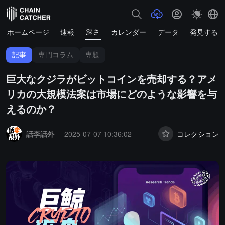
深さ
ホームページ
速報
カレンダー
データ
発見する
記事
専門コラム
専題
巨大なクジラがビットコインを売却する？アメ
リカの大規模法案は市場にどのような影響を与
えるのか？
Summary:
話李話外
2025-07-07 10:36:02
コレクション