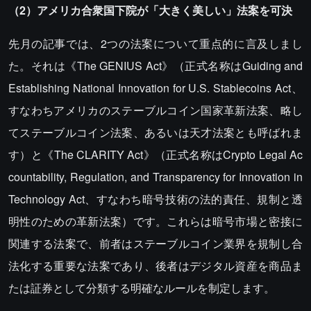
（2）アメリカ合衆国下院が「大きく美しい」法案を可決
先月の記事では、2つの法案について重点的に言及しまし
た。それは《The GENIUS Act》（正式名称はGuiding and
Establishing National Innovation for U.S. Stablecoins Act、
すなわちアメリカのステーブルコイン国家革新法案、略し
てステーブルコイン法案、あるいは天才法案とも呼ばれま
す）と《The CLARITY Act》（正式名称はCrypto Legal Ac
countability, Regulation, and Transparency for Innovation in
Technology Act、すなわち暗号技術の法的責任、規制と透
明性のための革新法案）です。これらは暗号市場と密接に
関連する法案で、前者はステーブルコイン業界を規制し合
法化する重要な法案であり、後者はデジタル資産を商品ま
たは証券として分類する明確なルールを制定します。