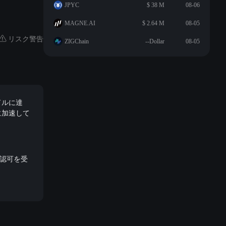
JPYC
$ 38 M
08-06
MAGNE.AI
$ 2.64 M
08-05
リスク警告
ZIGChain
--Dollar
08-05
ドルに達
に加速して
Uの認可を受