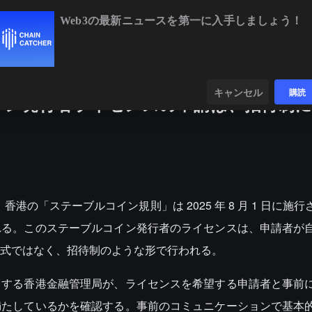
Web3の最新ニュースを第一に入手しましょう！
BTC
$65,047.67
+0.22%
ETH
$1,921.91
+0.21%
ンダー
データ
発見する
キャンセル
購読
イン発行者ライセンスの申請は、招待制に
と、香港の「ステーブルコイン規則」は 2025 年 8 月 1 日に施
れる。このステーブルコイン発行者のライセンスは、申請者が
式ではなく、招待制のような形で行われる。
当する香港金融管理局が、ライセンスを希望する申請者と事前
満たしているかを確認する。事前のコミュニケーションで基本