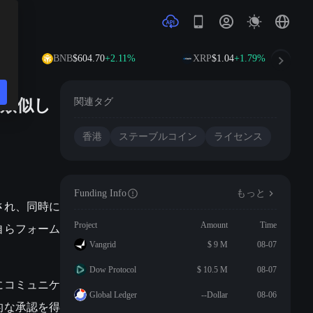
BNB
$604.70
+2.11%
XRP
$1.04
+1.79%
類似し
関連タグ
香港
ステーブルコイン
ライセンス
Funding Info
もっと
行され、同時に
自らフォーム
Project
Amount
Time
Vangrid
$ 9 M
08-07
Dow Protocol
$ 10.5 M
08-07
にコミュニケ
Global Ledger
--Dollar
08-06
的な承認を得