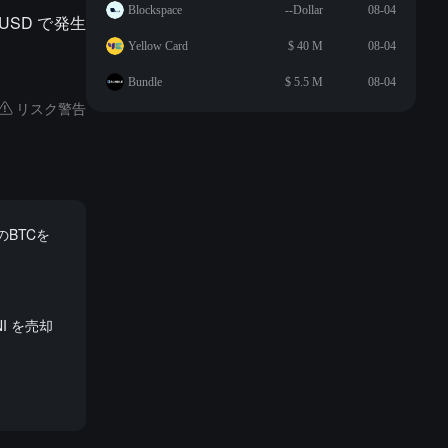
Blockspace
--Dollar
08-04
-USD で発生
Yellow Card
$ 40 M
08-04
Bundle
$ 5.5 M
08-04
リスク警告
のBTCを
I を売却