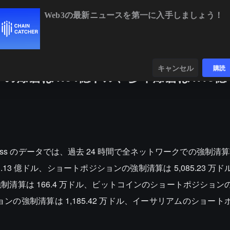
Web3の最新ニュースを第一に入手しましょう！
BTC
$64,483.28
+0.16%
ETH
$1,896.83
+1.2
ンダー
データ
発見する
キャンセル
購読
の爆倉は1.64億ドル、多単爆倉は1.13
nglass のデータでは、過去 24 時間で全ネットワークでの強制清算額
3 億ドル、ショートポジションの強制清算は 5,085.23 万
清算は 166.4 万ドル、ビットコインのショートポジション
ョンの強制清算は 1,185.42 万ドル、イーサリアムのショー