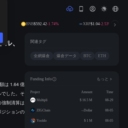
2%
BNB
$592.42
-1.74%
XRP
$1.04
-2.53%
億ドル、
関連タグ
全網爆倉
爆倉データ
BTC
ETH
Funding Info
もっと
は 1.64 億
ドルでした。そ
Project
Amount
Time
Multipli
$ 16.5 M
08-29
の強制清算は
トポジションの
ZIGChain
--Dollar
08-05
Yooldo
$ 1 M
08-05