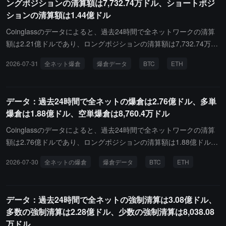
ングポジションの清算額は7,732.74万ドル、ショートポジ
れ、最大の単一清算はBinance - ETHUSDTで発生し、その価値は9
ションの清算額は1.44億ドル
21.08万ドルでした。
Coinglassのデータによると、過去24時間で全ネットワークの清算
額は2.21億ドルであり、ロングポジションの清算額は7,732.74万ド
ル、ショートポジションの清算額は1.44億ドルです。その中で、ビ
2026-07-31
全ネット爆倉
爆倉データ
BTC
ETH
ットコインのロングポジションの清算額は1,666.97万ドル、ビット
コインのショートポジションの清算額は3,384.49万ドル、イーサリ
アムのロングポジションの清算額は1,607.08万ドル、イーサリアム
データ：過去24時間で全ネットの爆倉は2.76億ドル、多単
のショートポジションの清算額は1,605.84万ドルです。さらに、最
爆倉は1.88億ドル、空単爆倉は8,760.4万ドル
近24時間で、世界中で77,192人が清算され、最大の単一清算はHyp
erliquid - XYZ:SKHX-USDで発生し、その価値は446.57万ドルで
Coinglassのデータによると、過去24時間で全ネットワークの清算
す。
額は2.76億ドルであり、ロングポジションの清算額は1.88億ドル、
ショートポジションの清算額は8,760.4万ドルです。その中で、ビ
2026-07-30
全ネットの爆倉
爆倉データ
BTC
ETH
ットコインのロングポジションの清算額は2,777.94万ドル、ビット
コインのショートポジションの清算額は2,020.02万ドル、イーサリ
アムのロングポジションの清算額は3,376.88万ドル、イーサリアム
データ：過去24時間で全ネットの強制清算は3.08億ドル、
のショートポジションの清算額は2,193.18万ドルです。さらに、最
多数の強制清算は2.28億ドル、少数の強制清算は8,038.08
近24時間で、世界中で88,310人が清算され、最大の単一清算はBina
万ドル