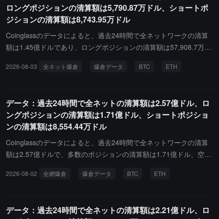
ロングポジションの清算額は5,790.87万ドル、ショートポ
時間で、世界中で59,561人が清算され、最大の単一清算はAster - E
ジションの清算額は8,743.95万ドル
THUSDTで発生し、その価値は2437.03万ドルです。
Coinglassのデータによると、過去24時間で全ネットワークの清算
額は1.45億ドルであり、ロングポジションの清算額は57,908.7万ド
ル、ショートポジションの清算額は87,439.5万ドルです。その中
2026-08-03
全ネット爆倉
爆倉データ
BTC
ETH
で、ビットコインのロングポジションの清算額は637.31万ドル、ビ
ットコインのショートポジションの清算額は2,747.46万ドル、イー
サリアムのロングポジションの清算額は1,214.46万ドル、イーサリ
データ：過去24時間で全ネットの清算額は2.57億ドル、ロ
アムのショートポジションの清算額は2,492.51万ドルです。さら
ングポジションの清算額は1.71億ドル、ショートポジショ
に、最近24時間で、世界中で54,578人が清算され、最大の単一清算
ンの清算額は8,554.44万ドル
はHyperliquid - XYZ:BRENTOIL-USDで発生し、その価値は315.86
万ドルです。
Coinglassのデータによると、過去24時間で全ネットワークの清算
額は2.57億ドルで、多数のポジションの清算額は1.71億ドル、空売
りの清算額は8,554.44万ドルでした。その中で、ビットコインの多
2026-08-02
全網爆倉
爆倉データ
BTC
ETH
くのポジションの清算額は3,157.3万ドル、ビットコインの空売り
の清算額は2,353.64万ドル、イーサリアムの多くのポジションの清
算額は6,885.88万ドル、イーサリアムの空売りの清算額は1,764.79
データ：過去24時間で全ネットの清算額は2.21億ドル、ロ
万ドルです。さらに、最近24時間で、世界中で69,273人が清算さ