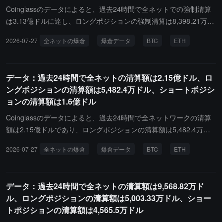
Coinglassのデータによると、過去24時間で全ネットでの強制清算
は3.13億ドルに達し、ロングポジションの強制清算は8,398.21万ド
ル、ショートポジションの強制清算は2.29億ドルでした。その中
2026-07-27
全ネットの爆倉
爆倉データ
BTC
ETH
で、ビットコインのロングポジションの強制清算は779.62万ドル、
ビットコインのショートポジションの強制清算は4,510.89万ドル、
イーサリアムのロングポジションの強制清算は2,108.31万ドル、イ
データ：過去24時間で全ネットの清算額は2.15億ドル、ロ
ーサリアムのショートポジションの強制清算は1.13億ドルです。さ
ングポジションの清算額は5,482.4万ドル、ショートポジシ
らに、最近24時間で、世界中で91,007人が強制清算され、最大の単
ョンの清算額は1.6億ドル
一強制清算はAster - ETHUSDTで871.64万ドルの価値がありまし
た。
Coinglassのデータによると、過去24時間で全ネットワークの清算
額は2.15億ドルであり、ロングポジションの清算額は5,482.4万ド
ル、ショートポジションの清算額は1.6億ドルです。その中で、ビ
2026-07-27
全ネットの爆倉
爆倉データ
BTC
ETH
ットコインのロングポジションの清算額は207.9万ドル、ビットコ
インのショートポジションの清算額は3,473.8万ドル、イーサリア
ムのロングポジションの清算額は558.16万ドル、イーサリアムのシ
データ：過去24時間で全ネットの清算額は9,568.82万ド
ョートポジションの清算額は8,518.91万ドルです。さらに、最近24
ル、ロングポジションの清算額は5,003.33万ドル、ショー
時間で、世界中で56,495人が清算され、最大の単一清算はHyperliq
トポジションの清算額は4,565.5万ドル
uid - XYZ:BRENTOIL-USDで発生し、その価値は935.33万ドルで