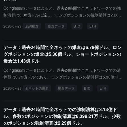
nce - BTCUSDTで発生し、その価値は293.92万ドルです。
Coinglassのデータによると、過去24時間で全ネットワークでの強
制清算は3.08億ドルに達し、ロングポジションの強制清算は2.28億
ドル、ショートポジションの強制清算は8,038.08万ドルでした。そ
2026-07-29
全網爆倉
爆倉データ
BTC
ETH
の中で、ビットコインのロングポジションの強制清算は1,135.94万
ドル、ビットコインのショートポジションの強制清算は2,090.69万
ドル、イーサリアムのロングポジションの強制清算は2,941.49万ド
データ：過去24時間で全ネットの爆倉は6.79億ドル、ロン
ル、イーサリアムのショートポジションの強制清算は1,813.15万ド
グポジションの爆倉は5.36億ドル、ショートポジションの
ルです。さらに、最近24時間で、世界中で96,393人が強制清算さ
爆倉は1.43億ドル
れ、最大の単一強制清算はBinance - ETHUSDCで発生し、その価
値は295.72万ドルでした。
Coinglassのデータによると、過去24時間で全ネットワークでの清
算額は6.79億ドルであり、ロングポジションの清算額は5.36億ド
ル、ショートポジションの清算額は1.43億ドルです。その中で、ビ
2026-07-28
全ネットの爆倉
爆倉データ
BTC
ETH
ットコインのロングポジションの清算額は1.34億ドル、ビットコイ
ンのショートポジションの清算額は2,386.78万ドル、イーサリアム
のロングポジションの清算額は8,040.39万ドル、イーサリアムのシ
データ：過去24時間で全ネットでの強制清算は3.13億ド
ョートポジションの清算額は5,114.8万ドルです。さらに、最近24
ル、多数のポジションの強制清算は8,398.21万ドル、少数
時間で、世界中で164,911人が清算され、最大の単一清算はHyperli
のポジションの強制清算は2.29億ドル。
quid - XYZ:SKHX-USDで2461.39万ドルの価値がありました。