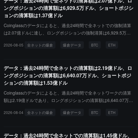
データ：過去24時間で全ネットの清算額は2.07億ドル、ロ
ンの清算は492.93万ドルでした。さらに、最近24時間で、世界中で
ングポジションの清算額は6,929.5万ドル、ショートポジシ
78,910人が清算され、最大の単一清算はHyperliquid - XYZ:SPCX-U
ョンの清算額は1.37億ドル
SDで発生し、その価値は152.63万ドルでした。
Coinglassのデータによると、過去24時間で全ネットでの強制清算
は2.07億ドルに達し、ロングポジションの強制清算は6,929.5万ド
ル、ショートポジションの強制清算は1.37億ドルでした。その中で
2026-08-05
全ネットの爆倉
爆倉データ
BTC
ETH
ビットコインのロングポジションの強制清算は625.74万ドル、ビッ
トコインのショートポジションの強制清算は2,918.73万ドル、イー
サリアムのロングポジションの強制清算は528.13万ドル、イーサリ
データ：過去24時間で全ネットの清算額は2.19億ドル、ロ
アムのショートポジションの強制清算は1,190.11万ドルです。さら
ングポジションの清算額は6,640.07万ドル、ショートポジ
に、最近24時間で、全世界で68,599人が強制清算され、最大の単一
ションの清算額は1.53億ドル
強制清算はBinance - BTCUSDCで発生し、その価値は645.11万ド
ルでした。
Coinglassのデータによると、過去24時間で全ネットワークの清算
額は2.19億ドルであり、ロングポジションの清算額は6,640.07万ド
ル、ショートポジションの清算額は1.53億ドルです。その中で、ビ
2026-08-04
全ネットの爆倉
爆倉データ
BTC
ETH
ットコインのロングポジションの清算額は841.9万ドル、ビットコ
インのショートポジションの清算額は6,045.4万ドル、イーサリア
ムのロングポジションの清算額は834.71万ドル、イーサリアムのシ
データ：過去24時間で全ネットでの清算額は1.45億ドル、
ョートポジションの清算額は3,742.81万ドルです。さらに、最近24