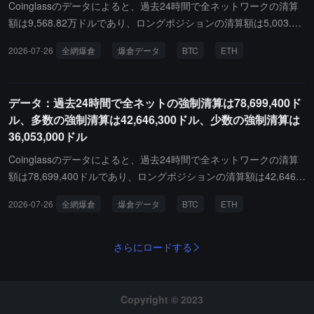
す。
Coinglassのデータによると、過去24時間で全ネットワークの清算
額は9,568.82万ドルであり、ロングポジションの清算額は5,003.33
万ドル、ショートポジションの清算額は4,565.5万ドルです。その
2026-07-26
全網爆倉
爆倉データ
BTC
ETH
中でビットコインのロングポジションの清算額は116.67万ドル、ビ
ットコインのショートポジションの清算額は509.96万ドル、イーサ
リアムのロングポジションの清算額は256.53万ドル、イーサリアム
データ：過去24時間で全ネットの強制清算は78,699,400ド
のショートポジションの清算額は808.03万ドルです。さらに、最近
ル、多数の強制清算は42,646,300ドル、少数の強制清算は
24時間で、世界中で53,869人が清算され、最大の単一清算はHyperl
36,053,000ドル
iquid - XYZ:BRENTOIL-USDで発生し、その価値は935.33万ドルで
す。
Coinglassのデータによると、過去24時間で全ネットワークの清算
額は78,699,400ドルであり、ロングポジションの清算額は42,646,3
00ドル、ショートポジションの清算額は36,053,000ドルでした。そ
2026-07-26
全網爆倉
爆倉データ
BTC
ETH
の中で、ビットコインのロングポジションの清算額は3,322,900ド
ル、ビットコインのショートポジションの清算額は4,221,800ド
ル、イーサリアムのロングポジションの清算額は2,966,500ドル、
さらにロードする
イーサリアムのショートポジションの清算額は4,304,700ドルで
す。さらに、最近の24時間で、世界中で55,823人が清算され、最大
の単一清算はHyperliquid - XYZ:CL-USDで発生し、その価値は653,
Copyright © 2023
200ドルでした。