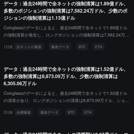
データ：過去24時間で全ネットの強制清算は1.89億ドル、
リアムのショートポジションの清算額は3,053,500ドルです。さら
多数のポジションの強制清算は7,582.24万ドル、少数のポ
に、最近24時間で、世界中で51,211人が清算され、最大の単一清算
ジションの強制清算は1.13億ドル
はBinance - BNBUSD_PERPで発生し、その価値は1,124,400ドル
です。
Coinglassのデータによると、過去24時間で全ネットで1.89億ドル
の強制清算が発生し、ロングポジションの強制清算は7,582.24万ド
ル、ショートポジションの強制清算は1.13億ドルでした。その中で
1日前
全ネットの爆倉
爆倉データ
BTC
ETH
ビットコインのロングポジションの強制清算は836.62万ドル、ビッ
トコインのショートポジションの強制清算は3,148.04万ドル、イー
サリアムのロングポジションの強制清算は743.56万ドル、イーサリ
データ：過去24時間で全ネットの強制清算は1.52億ドル、
アムのショートポジションの強制清算は2,383.08万ドルです。さら
多数の強制清算は8,873.09万ドル、少数の強制清算は
に、最近24時間で、世界中で72,372人が強制清算され、最大の単一
6,305.06万ドル
強制清算はHyperliquid - BTC-USDで発生し、その価値は166.81万
ドルです。
Coinglassのデータによると、過去24時間で全ネットで1.52億ドル
の清算があり、ロングポジションの清算は8,873.09万ドル、ショー
トポジションの清算は6,305.06万ドルでした。その中で、ビットコ
2日前
全網爆倉
爆倉データ
BTC
ETH
インのロングポジションの清算は835.89万ドル、ビットコインのシ
ョートポジションの清算は495.97万ドル、イーサリアムのロングポ
ジションの清算は845.71万ドル、イーサリアムのショートポジショ