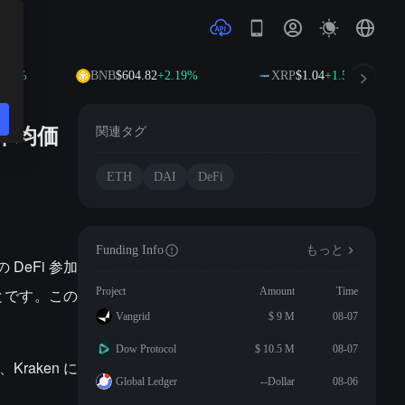
.14%
BNB
$604.82
+2.19%
XRP
$1.04
+1.51%
の平均価
関連タグ
ETH
DAI
DeFi
Funding Info
もっと
DeFi 参加
ことです。この
Project
Amount
Time
Vangrid
$ 9 M
08-07
Dow Protocol
$ 10.5 M
08-07
、Kraken に
Global Ledger
--Dollar
08-06