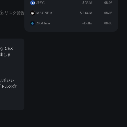
JPYC
$ 38 M
08-06
リスク警告
MAGNE.AI
$ 2.64 M
08-05
ZIGChain
--Dollar
08-05
な CEX
に達しま
売りポジシ
万ドルの含