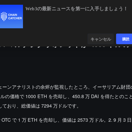
Web3の最新ニュースを第一に入手しましょう！
BTC
$65,020.53
+0.11%
ETH
$1,920.56
+0
ンダー
データ
発見する
キャンセル
購読
i マルチシグウォレットが 4508 ドル
オンチェーンアナリストの余烬が監視したところ、イーサリアム財団の 
の価格で 1000 ETH を売却し、450.8 万 DAI を得たとの
売却しており、総価値は 7294 万ドルです。
TC で 1 万 ETH を売却し、価値は 2573 万ドル。2. 9 月 3 日