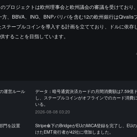
このプロジェクトは欧州理事会と欧州議会の審議を受けており
、BBVA、ING、BNPパリバを含む12の欧州銀行はQivali
したステーブルコインを導入する計画を立てており、ドルに依存
供することを目指しています。
ンの運営ルール
データ：暗号通貨決済カードの月間消費額は7.59億
し、ステーブルコインがオフラインでのカード消費
いる。
2026-08-08 03:20
部門を設置
Stripe傘下のBridgeがEUのMiCA登録を完了し、E
けたEMT発行者が42社に増加しました。