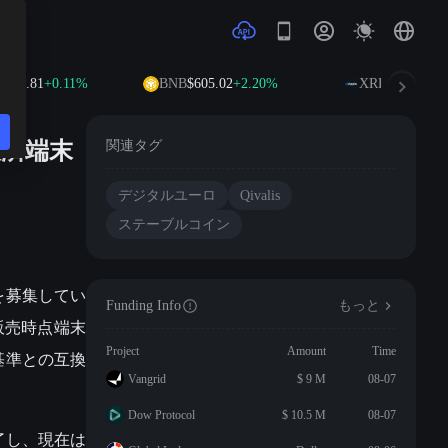
920.81
+0.11%
BNB
$605.02
+2.20%
XRP
$1.04
+1.54
決済端末
関連タグ
デジタルユーロ
Qivalis
ステーブルコイン
を募集してい
Funding Info
もっと
販売時点端末
Project
Amount
Time
基準との互換
Vangrid
$ 9 M
08-07
Dow Protocol
$ 10.5 M
08-07
了し、現在は