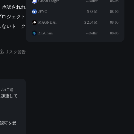
Global Ledger
--Dollar
08-06
、承認されれ
JPYC
$ 38 M
08-06
sプロジェクト
MAGNE.AI
$ 2.64 M
08-05
しないトーク
ZIGChain
--Dollar
08-05
リスク警告
ドルに達
に加速して
Uの認可を受