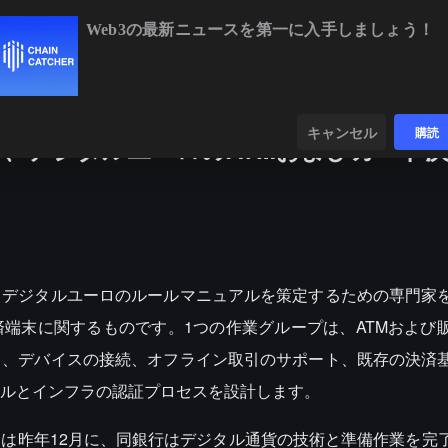
Web3の最新ニュースを第一に入手しましょう！
BTC
$65,022.31
+0.08%
ETH
$1,
ンダー
データ
発見する
キャンセル
購読
、デジタルユーロのATMおよびカード
るデジタルユーロのルールマニュアルを策定するための専門家
済端末に関するものです。1つの作業グループは、ATMおよび
し、デバイスの接続、オフライン取引のサポート、既存の決済
ルとインフラの認証プロセスを設計します。
は昨年12月に、同銀行はデジタル通貨の技術と準備作業を完