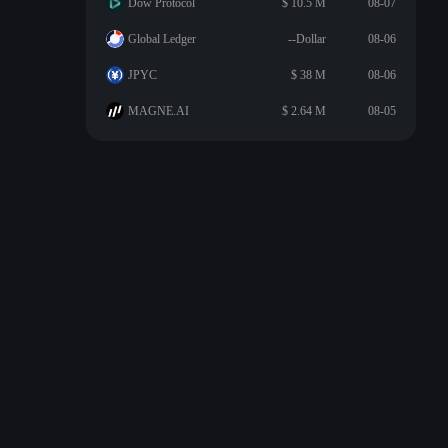
Dow Protocol
$ 10.5 M
08-07
Global Ledger
--Dollar
08-06
JPYC
$ 38 M
08-06
MAGNE.AI
$ 2.64 M
08-05