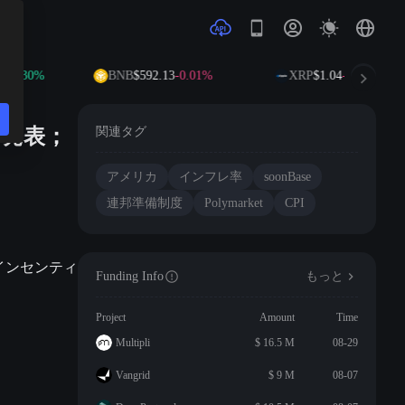
1.30%
BNB
$592.13
-0.01%
XRP
$1.04
-0.45%
を発表；
関連タグ
アメリカ
インフレ率
soonBase
連邦準備制度
Polymarket
CPI
インセンティ
Funding Info
もっと
Project
Amount
Time
Multipli
$ 16.5 M
08-29
Vangrid
$ 9 M
08-07