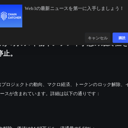
Web3の最新ニュースを第一に入手しましょう！
BTC
$65,165.04
+1.32%
ETH
$1,928.29
+
ンダー
データ
発見する
キャンセル
購読
が3月の1年物インフレ率予想の最終値
が停止。
来週はプロジェクトの動向、マクロ経済、トークンのロック解除、
ースが含まれています。詳細は以下の通りです：