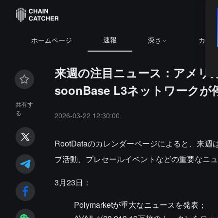
速報
ホームページ
深さ
カレ
来週の注目ニュース：アメリカ
soonBase L3ネットワーク
共有す
る
2026-03-22 12:30:00
RootDataのカレンダーページによると、
ブ活動、プレセールイベントなどの重要なニュ
3月23日：
Polymarketが重大なニュースを発表；