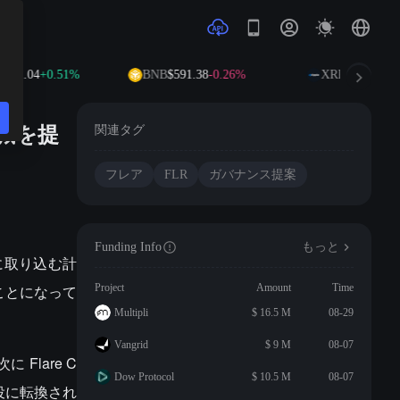
912.04
+0.51%
BNB
$591.38
-0.26%
XRP
$1.03
-0.02
削減を提
関連タグ
フレア
FLR
ガバナンス提案
Funding Info
もっと
層に取り込む計
ことになって
Project
Amount
Time
Multipli
$ 16.5 M
08-29
Vangrid
$ 9 M
08-07
Flare C
Dow Protocol
$ 10.5 M
08-07
証役に転換され