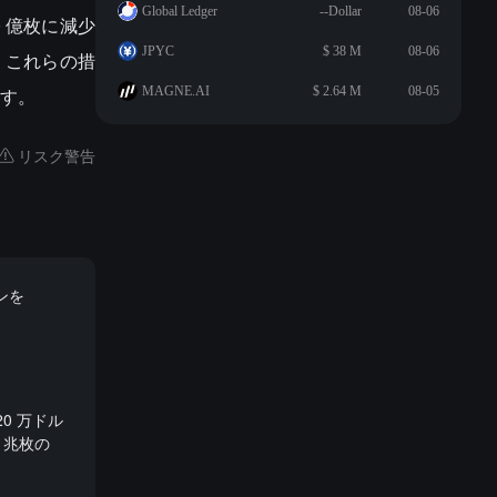
Global Ledger
--Dollar
08-06
0 億枚に減少
JPYC
$ 38 M
08-06
す。これらの措
す。
MAGNE.AI
$ 2.64 M
08-05
リスク警告
ンを
0 万ドル
6 兆枚の