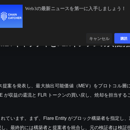
Web3の最新ニュースを第一に入手しましょう！
BTC
$64,883.41
+0.80%
ETH
$1,
ンダー
データ
発見する
キャンセル
購読
のMEVキャプチャとFLRインフレの大幅
はガバナンス提案を発表し、最大抽出可能価値（MEV）をプロトコル
E が収益の還流と FLR トークンの買い戻し、焼却を担当する
す。まず、Flare Entity がブロック構築者を指定し、次に 
公開監査を実現し、最終的には構築者と提案者を統合し、元の検証者は検