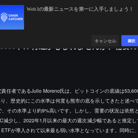
Web3の最新ニュースを第一に入手しましょう！
BTC
$64,416.19
+0.04%
ンダー
データ
発見する
キャンセル
購読
3600ドル付近かもしれませんが、需要
の研究責任者であるJulio Moreno氏は、ビットコインの底値は53,
あり、歴史的にこの水準は何度も熊市の底を示してきたと述べ
ルで、その水準より約9%高いです。しかし、需要の状況は依然
2万BTC減少し、2022年1月以来の最大の週次減少幅であると推定
少し、ETFが導入されて以来最も弱い水準となっています。同時に