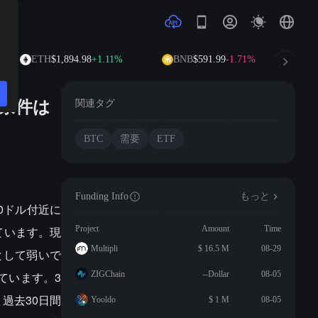
ETH
$1,894.98
+1.11%
BNB
$591.99
-1.71%
X
の条件は
関連タグ
BTC
需要
ETF
Funding Info
もっと
600ドル付近に
ています。現
Project
Amount
Time
Multipli
$ 16.5 M
08-29
として弱いで
しています。3
ZIGChain
--Dollar
08-05
、過去30日間
Yooldo
$ 1 M
08-05