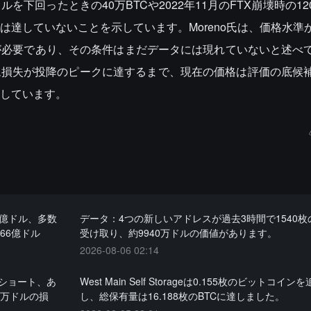
ルを下回ったときの40万BTCや2022年11月のFTX崩壊時の12
達していないことを示しています。Moreno氏は、価格水準
が必要であり、その条件はまだデータには現れていないと述べ
現損失が投降のピークに達するまで、現在の価格は評価の底候
しています。
7億ドル、多数
データ：4つの新しいアドレスが過去3時間で1540枚
.66億ドル
受け取り、約9940万ドルの価値があります。
2026-08-06 02:14
をショート、あ
West Main Self Storageは0.155枚のビットコイ
6万ドルの損
し、総保有量は16.188枚のBTCに達しました。