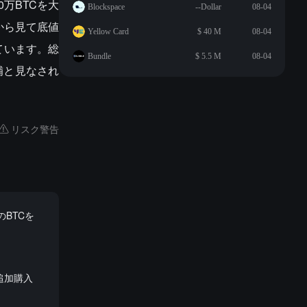
0万BTCを大
Blockspace
--Dollar
08-04
から見て底値
Yellow Card
$ 40 M
08-04
ています。総
Bundle
$ 5.5 M
08-04
補と見なされ
リスク警告
のBTCを
ンを追加購入