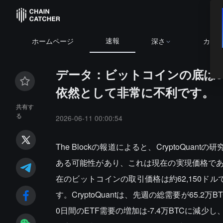
速報
ホームページ
深さ
カレ
データ：ビットコインの底は5
依然として非常に不利です。
共有す
る
2026-06-11 00:00:54
The Blockの報道によると、CryptoQuant
ある可能性があり、これは現在の実現価格で
在のビットコインの取引価格は約62,150ド
す。CryptoQuantは、先週の総需要が65.
0日間のETF需要の増加は-7.4万BTCに減