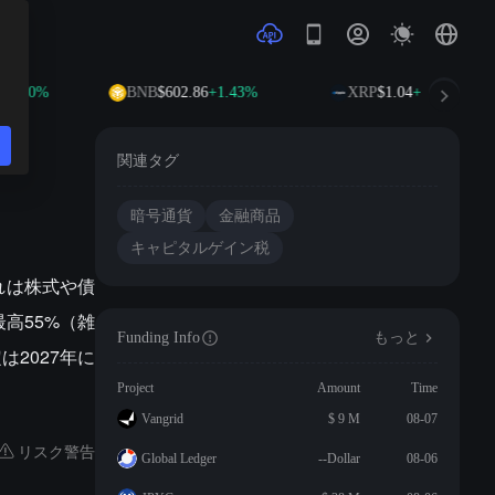
0.10%
BNB
$602.86
+1.43%
XRP
$1.04
+0.59%
関連タグ
暗号通貨
金融商品
キャピタルゲイン税
れは株式や債
高55%（雑
Funding Info
もっと
2027年に
Project
Amount
Time
Vangrid
$ 9 M
08-07
リスク警告
Global Ledger
--Dollar
08-06