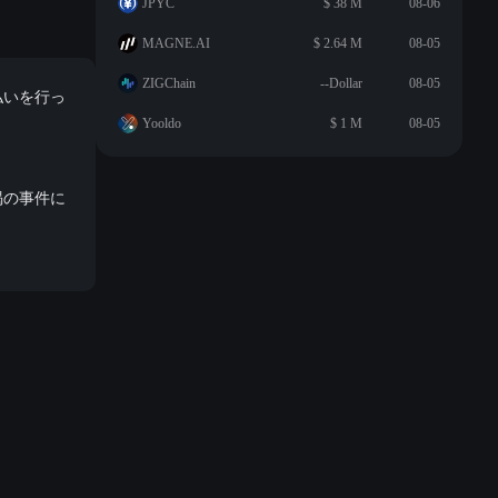
JPYC
$ 38 M
08-06
MAGNE.AI
$ 2.64 M
08-05
ZIGChain
--Dollar
08-05
払いを行っ
Yooldo
$ 1 M
08-05
喝の事件に