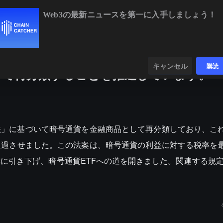
Web3の最新ニュースを第一に入手しましょう！
BTC
$64,805.33
-0.25%
ETH
$1,917.51
+
ンダー
データ
発見する
キャンセル
購読
して再分類することを推進しています。
法」に基づいて暗号通貨を金融商品として再分類しており、こ
過させました。この法案は、暗号通貨の利益に対する税率を最
に引き下げ、暗号通貨ETFへの道を開きました。関連する規定は