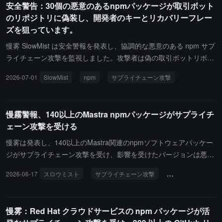
安全警告：30個の悪意のあるnpmパッケージが取引ボット
ウンロードされており、明らかな下流サプライチェーンの露出を引
のリポジトリに偽装し、開発者のキーとリカバリーフレー
き起こしています。攻撃手法は以前のShai-Hulud npmワーム活動と
ズを狙っています。
非常に似ており、高度に自動化され、スケーラブルなサプライチェ
ーン攻撃を指しています。潜在的な攻撃行為には、資格情報の窃
慢雾 SlowMist は安全警報を発表し、協調的な悪意のある npm サプ
取、環境変数の漏洩、CI/CDキーの漏洩、リモートペイロードの配
ライチェーン攻撃を監視しました。攻撃者は偽の取引ボットリポジ
信、侵害された開発環境を通じた横の拡散が含まれます。セキュリ
トリと DeFi テーマの npm パッケージを利用して JavaScript 情報
2026-07-01
SlowMist
npm
サプライチェーン攻撃
ティチームは、影響を受けたパッケージバージョンを直ちに特定し
窃取器を投下し、ターゲットは npm ユーザー、DeFi 開発者および
て削除し、検証された安全なバージョンにアップグレードし、依存
取引ボットユーザーです。今回の攻撃には 30 の悪意のある npm パ
関係のロックファイルとビルドログをレビューし、疑わしい外部接
ッケージが関与しており、その中の stake-math@3.5.4 が donoacc
慢霧警報、140以上のMastra npmパッケージがサプライチ
続を監視し、漏洩した資格情報をローテーションし、影響を受けた
estag/forex-mt5-trading-bot リポジトリにロック依存関係として現
ェーン攻撃を受ける
ことを確認した後に環境を再構築する必要があります。
れています。このリポジトリは約 2300 の高度に同質化されたバル
ク生成フォークを呈示しており、大部分は poly-stocks アカウント
慢雾は発表し、140以上のMastra関連のnpmソフトウェアパッケー
に集中しています。信号は異常に明確です。攻撃者が窃取できる敏
ジがサプライチェーン攻撃を受け、影響を受けたバージョンは悪意
感データの範囲は非常に広く、暗号ウォレットライブラリ、ブラウ
のある依存関係easy-day-js@1.11.22を導入し、インストール段階
2026-06-17
スロウミスト
サプライチェーン攻撃
npmソフトウェア
ザの Cookie と保存されたパスワード、ブラウジング履歴、開発者
で攻撃者が制御するコードの実行を引き起こすことを示していま
の資格情報、Shell の履歴、パスワードマネージャーライブラリ、
す。
秘密鍵、助記詞およびソースコードに露出した API トークンが含ま
慢雾：Red Hat クラウドサービスの npm パッケージが活
れます。慢雾は開発者に対し、影響を受けた npm パッケージを直