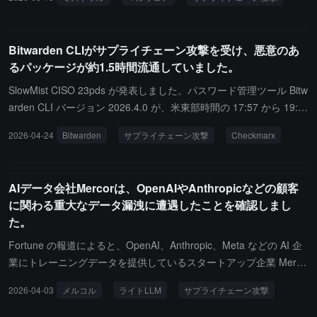
を明らかにしました。この悪意のあるコードは、開発者が Linux シ
ュリティ設定を大幅に強化しました。会社は連邦捜査機関に通知
ステムで使用する際に自動的に実行され、transformers.pyz という
し、調査は現在も進行中です。
名前の悪意のあるファイルをダウンロードし、バックグラウンドで
Bitwarden CLIがサプライチェーン攻撃を受け、悪意のあ
実行します。このファイル名は、広く使用されている Hugging Fac
るパッケージが約1.5時間流通していました。
e Transformers ライブラリを模倣して視覚的に混乱させるように意
図されています。マイクロソフトは、この悪意のあるソフトウェア
SlowMist CISO 23pds が発表しました。パスワード管理ツール Bitw
が主に開発者のログイン資格情報とアクセストークンを盗むことを
arden CLI バージョン 2026.4.0 が、米東部時間の 17:57 から 19:3
指摘し、ロシア語システムを回避することがあり、一部のコードは
0 の間に Checkmarx のサプライチェーン攻撃を受け、攻撃者は Bit
2026-04-24
Bitwarden
サプライチェーン攻撃
Checkmarx
イスラエルまたはイランにあるデバイスのファイルをランダムに削
warden CI/CD パイプライン内の GitHub Action を悪用して、悪意
除する可能性があると述べています。この攻撃は、9 月に開始され
のあるパッケージを一時的に npm 経由で配布しました。公式に確
た "Shai-Hulud" サプライチェーン攻撃活動に関連しています。Mist
認されたところによると、Vault データは漏洩しておらず、製品シ
AIデータ会社Mercorは、OpenAIやAnthropicなどの顧客
ral は、調査の結果、攻撃が侵害された開発者のデバイスから発生
ステムには影響がありませんでした。影響を受けたのは、その時間
に関わる重大なデータ漏洩に遭遇したことを確認しまし
したことを示しており、同社のインフラは侵害されていないと応じ
帯に npm からこのバージョンをインストールしたユーザーのみで
た。
ています。
す。公式は、影響を受けたユーザーに対し、2026.4.0 を直ちにアン
インストールし、npm キャッシュをクリアし、API トークンや SS
Fortune の報道によると、OpenAI、Anthropic、Meta などの AI 企
H キーなどの機密資格情報をローテーションし、GitHub と CI の異
業にトレーニングデータを提供しているスタートアップ企業 Merco
常な活動を調査し、修正バージョン 2026.4.1 にアップグレードす
r が重大なセキュリティ脆弱性に直面したことを確認しました。こ
2026-04-03
メルコル
ライトLLM
サプライチェーン攻撃
ることを推奨しています。
の事件は、開発者が AI サービスを接続するために広く使用してい
るオープンソースライブラリ LiteLLM に対するサプライチェーン攻