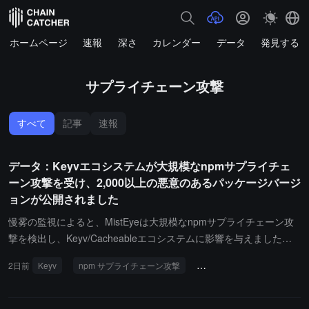
ホームページ
速報
深さ
カレンダー
データ
発見する
サプライチェーン攻撃
すべて
記事
速報
データ：Keyvエコシステムが大規模なnpmサプライチェ
ーン攻撃を受け、2,000以上の悪意のあるパッケージバージ
ョンが公開されました
慢雾の監視によると、MistEyeは大規模なnpmサプライチェーン攻
撃を検出し、Keyv/Cacheableエコシステムに影響を与えました。
攻撃者は2,000以上の悪意のあるパッケージバージョンを公開し、k
2日前
Keyv
npm サプライチェーン攻撃
悪意のあるパッケージ
eyv@6.0を含んでいます。Keyvは広く使用されているキー・バリュ
ー・ストレージの抽象ライブラリで、Redis、SQLite、PostgreSQ
L、MongoDBなどのバックエンドをサポートし、毎週約1.27億回ダ