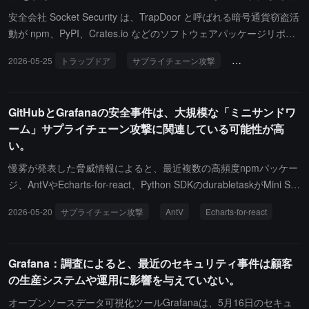
ての GitHub、npm、クラウドサービス、SSH およびウォレット関
ードは、.cursorrules、CLAUDE.md、Gitフック、シェルフック、cr
安全会社 Socket Security は、TrapDoor と呼ばれる暗号通貨窃盗活
連のキーをローテーションし、ログを保持し、クリーンなイメージ
on、systemdおよびSSHを通じて持続的な駐留を試みています。開
動が npm、PyPI、Crates.io などのソフトウェアパッケージリポジ
から露出した開発者マシンまたは Runner を再構築し、常に高い警
発者には、影響を受けたパッケージを直ちに削除し、影響を受けた
トリで積極的なサプライチェーン攻撃を開始していることを明らか
2026-05-25
トラップドア
サプライチェーン攻撃
ソケットセキュリ
戒を維持することをお勧めします。
システムを隔離し、ログを保持し、露出した認証情報をローテーシ
にしました。現在、34 の悪意のあるパッケージと 384 のバージョ
ョンし、クリーンなイメージからCI実行環境と開発者マシンを再構
ンおよびコンポーネントが発見されており、攻撃者は各エコシステ
築し、GitHub、クラウドサービス、SSHおよびウォレットの活動記
ムに新しいバージョンを継続的にプッシュしています。TrapDoor
GitHubとGrafanaの安全事件は、大規模な「ミニサンドワ
録を確認することをお勧めします。
は主に暗号通貨、DeFi、AI、セキュリティ分野の開発者をターゲッ
ーム」サプライチェーン攻撃に関連している可能性が高
トにしており、ウォレット、SSH キー、クラウド認証情報、GitHu
い。
b トークン、ブラウザデータ、環境変数、API キーを盗みます。So
cket が検出した悪意のあるバージョンの中央値検出時間は 5 分 27
慢雾が発表した脅威情報によると、最近複数の高頻度npmパッケー
秒で、最も早い検出はリリース後 58 秒で発生しました。
ジ、AntVやEcharts-for-react、Python SDKのdurabletaskがMini Sh
ai-Hulud「ミニ沙虫」サプライチェーン攻撃を受けました。npmア
2026-05-20
サプライチェーン攻撃
AntV
Echarts-for-react
カウントatoolが侵害され、攻撃者は22分以内に637の悪意のあるバ
ージョンを自動的に公開し、317のパッケージに関与しました。攻
撃者は35分以内にdurabletaskの1.4.1、1.4.2、1.4.3バージョンを連
Grafana：調査によると、最近のセキュリティ事件は顧客
続してアップロードし、正常なリリース管理を回避してMicrosoftの
の生産システムや運用に影響を与えていない。
公式リリースを偽装しました。GitHubトークンの大規模漏洩事件と
Grafana Labsのランサムウェア攻撃は、このサプライチェーン攻撃
オープンソースデータ可視化ツールGrafanaは、5月16日のセキュ