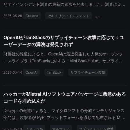
と関連している可能性が高いです。影響を受けたコンポーネントに
リティインシデント調査の最新の進展を発表しました。調査による
は、npmエコシステム内のAntV、Echarts-for-reactなどの高頻度コ
と、このインシデントはGrafana LabsのGitHub環境に限定されて
2026-05-20
Grafana
セキュリティインシデント
サプライチェーン攻
ンポーネント、及びPythonパッケージのdurabletask 1.4.1、1.4.2、
おり、公開およびプライベートのソースコードや内部GitHubリポジ
1.4.3が含まれます。攻撃者はクラウドおよびローカルの認証情報を
トリが含まれていますが、顧客の生産システム、運用、またはGraf
盗み、内部リポジトリや敏感なクラウドインフラに無許可でアクセ
ana Cloudプラットフォームには影響を与えていません。ダウンロ
OpenAIがTanStackのサプライチェーン攻撃に応じて：ユ
スし、開発者のマシンやCI/CDパイプラインに横移動し、漏洩した
ードされた内容にはソースコードの他に、チームが内部運用情報や
ーザーデータの漏洩は発見されず
GitHubトークンを販売・利用し、ランサムウェアやデータ漏洩の脅
ビジネスの詳細を協力して保存するために使用するリポジトリが含
威を実施することができます。慢雾は、すべての露出した認証情報
まれており、ビジネスの連絡先名やメールアドレスが含まれていま
財聯社の報道によると、OpenAIは最近発生した人気のオープンソ
を直ちにローテーションし、影響を受けたパッケージを置き換え、
すが、生産システムやクラウドプラットフォームからのデータでは
ースライブラリTanStackに対する「Mini Shai-Hulud」サプライチ
感染の可能性があるシステムを隔離し、厳格な依存関係のレビュー
ありません。Grafana Labsは、コードベースがダウンロードされた
ェーン攻撃事件について声明を発表しました。多くの一般的なnpm
2026-05-14
OpenAI
TanStack
サプライチェーン攻撃
政策を実施することを推奨しています。以前の報道によれば、「ミ
が改ざんされていないことを明確に述べており、現在顧客やオープ
ソフトウェアパッケージに対する悪意のある攻撃を監視した後、セ
ニ沙虫」ワームは最近オープンソースコードリポジトリで大規模感
ンソースユーザーは何らかの行動を取る必要はありません。このイ
キュリティチームは内部システムを迅速に調査し、現在のところユ
染を完了しており、開発者は注意して調査する必要があります。
ンシデントは、Mini Shai-Hulud運動を通じて行われたTanStack np
ーザーデータが漏洩したり不正アクセスされた証拠は見つかってい
ハッカーがMistral AIソフトウェアパッケージに悪意のある
mサプライチェーン攻撃に起因しています。Grafana Labsは5月11
ません。OpenAIは、コアサービスが直接的な損害を受けていない
コードを埋め込んだ
日に悪意のある活動を検出し、緊急対応を開始しましたが、1つの
ものの、ローカル環境の安全を確保するために、公式アプリケーシ
資格情報を見逃したために攻撃者がアクセス権を得てしまいまし
ョンを使用しているmacOSユーザーは2026年6月12日までにソフ
Decrypt の報道によると、マイクロソフトの脅威インテリジェンス
た。5月16日に身代金要求を受けた後、会社は身代金を支払わない
トウェアの更新を完了する必要があると指摘しています。
部門は、攻撃者が PyPI プラットフォームを通じて配布される Mistr
ことを決定し、自動化された資格情報をローテーションし、監視を
al AI ソフトウェアパッケージに悪意のあるコードを埋め込んだこと
2026-05-13
ミストラル
マルウェア
サプライチェーン攻撃
強化し、5月11日以降のすべてのコミットを監査し、GitHubのセキ