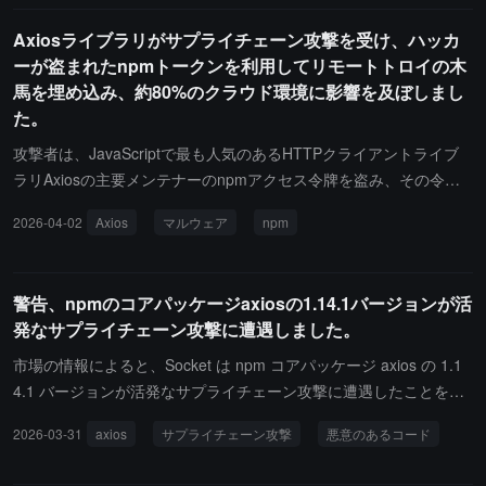
撃に起因しています。日々のダウンロード数は数百万回に達しま
Axiosライブラリがサプライチェーン攻撃を受け、ハッカ
す。攻撃はハッカーグループ TeamPCP によって引き起こされ、Lit
ーが盗まれたnpmトークンを利用してリモートトロイの木
eLLM に悪意のあるコードを埋め込むことで認証情報を盗みまし
馬を埋め込み、約80%のクラウド環境に影響を及ぼしまし
た。別のハッカーグループ Lapsus$ は、その後、Mercor から最大
た。
4TB のデータを取得したと主張しました。これにはソースコード、
データベースの記録、内部 Slack コミュニケーション、プラットフ
攻撃者は、JavaScriptで最も人気のあるHTTPクライアントライブ
ォームの対話ビデオなどが含まれています。未確認の報告によれ
ラリAxiosの主要メンテナーのnpmアクセス令牌を盗み、その令牌
ば、Mercor の一部の顧客のデータセットおよびその機密 AI プロジ
を利用してクロスプラットフォームのリモートアクセス型トロイの
2026-04-02
Axios
マルウェア
npm
ェクト情報が漏洩した可能性があります。Mercor は、事態を抑制
木馬（RAT）を含む2つの悪意のあるバージョン（axios@1.14.1とa
するために迅速に措置を講じ、第三者によるフォレンジック調査を
xios@0.3.4）を公開しました。これらはmacOS、Windows、Linux
開始したと述べています。
システムを対象としています。悪意のあるパッケージはnpmレジス
警告、npmのコアパッケージaxiosの1.14.1バージョンが活
トリ上で約3時間生存した後に削除されました。セキュリティ会社
発なサプライチェーン攻撃に遭遇しました。
Wizのデータによると、Axiosの週あたりのダウンロード数は1億回
を超え、約80%のクラウドおよびコード環境に存在しています。セ
市場の情報によると、Socket は npm コアパッケージ axios の 1.1
キュリティ会社Huntressは、悪意のあるパッケージが公開されてか
4.1 バージョンが活発なサプライチェーン攻撃に遭遇したことを検
ら89秒後に最初の感染を検出し、露出ウィンドウ期間内に少なくと
出しました。攻撃者は悪意のある依存パッケージを注入し、axios
2026-03-31
axios
サプライチェーン攻撃
悪意のあるコード
も135のシステムが侵害されたことを確認しました。注目すべき
に悪意のあるコードを埋め込みました。axios を使用している開発
は、Axiosプロジェクトは以前にOIDC信頼できる公開メカニズムや
者は、すぐにバージョンを固定し、プロジェクトのロックファイル