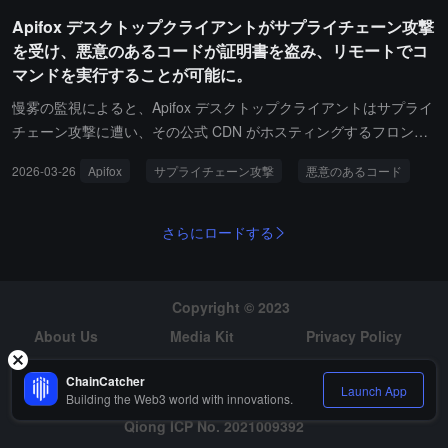
SLSAトレーサビリティ証明などの現代的なセキュリティ対策を導
を確認することをお勧めします。
Apifox デスクトップクライアントがサプライチェーン攻撃
入していたにもかかわらず、攻撃者はこれらの防御を完全に回避し
を受け、悪意のあるコードが証明書を盗み、リモートでコ
ました。調査の結果、プロジェクトはOIDCを設定する際に従来の
マンドを実行することが可能に。
長期有効なNPM_TOKENを保持しており、npmは両者が共存する場
合、デフォルトで従来のトークンを優先して使用するため、攻撃者
慢雾の監視によると、Apifox デスクトップクライアントはサプライ
はOIDCを突破することなく公開を完了できました。
チェーン攻撃に遭い、その公式 CDN がホスティングするフロント
エンドスクリプトファイルに高度に難読化された悪意のある JavaS
2026-03-26
Apifox
サプライチェーン攻撃
悪意のあるコード
cript コードが注入されました。影響を受けたユーザーは、認証情報
の盗難、機密データの漏洩、リモートコマンドの実行などのリスク
に直面する可能性があり、悪意のあるコードは自動的に実行され、
さらにロードする
高度に隠蔽されています。慢雾はユーザーに対し、すべてのトーク
ンを直ちに取り消し、パスワードをリセットし、ログアウトして再
ログインしてセッションを無効にし、*.apifox.it.com ドメインをブ
Copyright © 2023
ロックし、ローカルストレージをクリアし、API ログと異常な活動
About Us
Media Kit
Privacy Policy
を確認することを推奨しています。
Risk Warning
Hiring
ChainCatcher
Launch App
Building the Web3 world with innovations.
Qiong ICP No. 2021009392