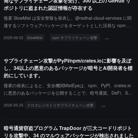
発なサプライチェーン攻撃を受け、300 以上の GitHub リ
ちに削除し、package.json と package-lock.json および CI ログに
ポジトリに盗まれた認証情報が存在する
30 の悪意のあるパッケージのいずれかが含まれていないか監査す
ることを推奨します。また、npm install を実行したシステムは侵害
慢雾 SlowMist は安全警報を発表し、@redhat-cloud-services に関
されている可能性があると見なし、すべての露出したウォレット、
連するソフトウェアパッケージをターゲットとした活発な npm サ
秘密鍵、npm トークン、クラウド資格情報、SSH キーおよび API
プライチェーン攻撃を検出しました。現在、31以上のパッケージが
2026-06-02
SlowMist
npm サプライチェーン攻撃
認証情報の窃取
トークンをローテーションし、クリーンなイメージから影響を受け
影響を受けていることが確認されており、週のダウンロード数は約
た環境を再構築することを推奨します。
116,000 回、300 以上の GitHub リポジトリに盗まれた認証情報が
存在します。この攻撃手法は以前の "Shai-Hulud" npm 攻撃と非常
サプライチェーン攻撃がPyPI/npm/crates.ioに影響を及ぼ
に類似しており、認証情報の窃取、悪意のあるリポジトリの作成、
し、34以上の悪意のあるパッケージが暗号とAI開発者を標
自動化された秘密の漏洩が含まれます。現在も新たな疑わしいリポ
的にしています。
ジトリが継続的に出現しており、攻撃が続いていることを示してい
ます。開発者は引き続き感染しています。潜在的な危害には、GitH
慢雾の発表によると、安全機関MistEyeは、npm、PyPI、crates.io
ub/npm トークンの盗難、AWS/GCP/Azure クラウド認証情報の漏
に悪意のあるパッケージを公開することで、暗号通貨、DeFi、Sola
洩、SSH キーと Kubernetes 秘密の収集、ローカル環境およびウォ
na、Sui/MoveおよびAI分野の開発者を標的としたクロスレジストリ
2026-05-25
クロスレジストリサプライチェーン攻撃
マルウェアパッケー
レットデータの漏洩、悪意のあるリポジトリの作成および持続的な
サプライチェーン攻撃事件を検出しました。この攻撃活動には、34
操作、さらにはトークンが取り消された後に破壊的な行動を引き起
以上の悪意のあるパッケージと384以上の関連バージョンが含まれ
こす可能性があります。影響を受けた @redhat-cloud-services パ
ています。攻撃者は暗号通貨ウォレット、SSHキー、クラウド認証
暗号通貨窃盗プログラム TrapDoor が三大コードリポジト
ッケージのバージョンを直ちに削除またはダウングレードし、CI/C
情報、GitHub/AWSトークン、ブラウザデータ、環境変数および開
リを攻撃中、34 のマルウェアパッケージが検出されました
D ワークフローと依存関係のインストールを全面的に監査し、すべ
発者の機密情報を盗む可能性があります。一部の悪意のあるペイロ