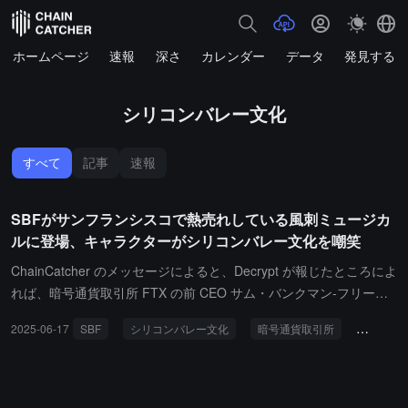
ホームページ
速報
深さ
カレンダー
データ
発見する
シリコンバレー文化
すべて
記事
速報
SBFがサンフランシスコで熱売れしている風刺ミュージカ
ルに登場、キャラクターがシリコンバレー文化を嘲笑
ChainCatcher のメッセージによると、Decrypt が報じたところによ
れば、暗号通貨取引所 FTX の前 CEO サム・バンクマン-フリード
（SBF）が風刺音楽劇『Luigi: The Musical』の主役の一人になっ
2025-06-17
SBF
シリコンバレー文化
暗号通貨取引所
風刺ミュ
た。この劇はブルックリン刑務所を舞台にしており、SBF が殺人の
疑いをかけられたルイジ・マンジョーネと性犯罪に関与したショー
ン・"ディディ"・コームズという二人の物議を醸す人物と同房する
様子を想像している。劇中の SBF の役は俳優アンドレ・マルガテ