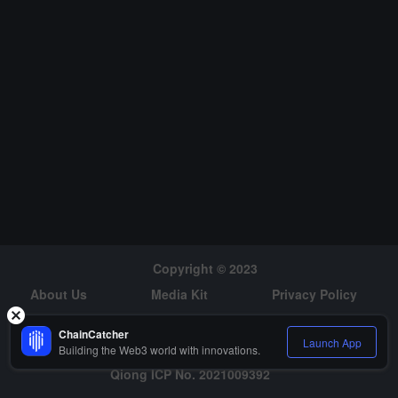
ィーニによって演じられ、TED トークのスタイルを模倣し、シリコ
ンバレーとその自己過信文化を嘲笑し、さらには「Bay Area Bab
y」と歌って自身の特権的な背景を風刺している。この劇はサンフ
ランシスコのテイラー・ストリート・シアターで初演され、すぐに
完売し、7月13日に500人収容のザ・インディペンデントで追加公
演が行われる予定である。
Copyright © 2023
About Us
Media Kit
Privacy Policy
Risk Warning
Hiring
ChainCatcher
Launch App
Building the Web3 world with innovations.
Qiong ICP No. 2021009392