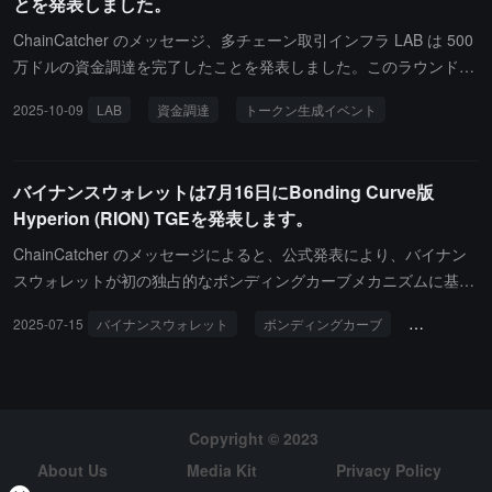
とを発表しました。
ChainCatcher のメッセージ、多チェーン取引インフラ LAB は 500
万ドルの資金調達を完了したことを発表しました。このラウンドの
資金調達には、Selini Capital、Re7 Capital、Cypher Capital、Red
2025-10-09
LAB
資金調達
トークン生成イベント
Beard VC、Lemniscap、TVM Ventures、OKX Ventures、Mirana、
KuCoin Ventures、Gate Ventures、GSR、Animoca Brands、Prest
o Labs、MEXC Ventures、Amber Group などが参加しています。
バイナンスウォレットは7月16日にBonding Curve版
このプロジェクトは 10 月 14 日にトークン生成イベント（TGE）
Hyperion (RION) TGEを発表します。
を行います。
ChainCatcher のメッセージによると、公式発表により、バイナン
スウォレットが初の独占的なボンディングカーブメカニズムに基づ
くトークン生成イベント（TGE）を開始し、第1期が @hyperion_x
2025-07-15
バイナンスウォレット
ボンディングカーブ
ハイペリオ
yz(RION) にてオンラインになります。イベント開始時間は2025年
7月16日8:00から10:00（UTC）です。資格のあるユーザーはバイナ
ンス Alpha ポイントを使用して参加する必要があります。TGEの詳
細およびイベントページは近日中に発表されます。
Copyright © 2023
About Us
Media Kit
Privacy Policy