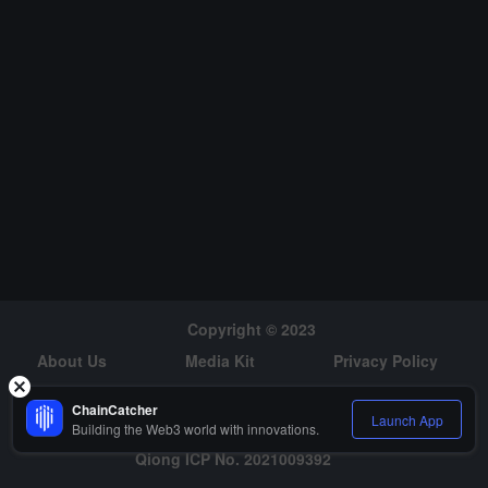
Copyright © 2023
About Us
Media Kit
Privacy Policy
Risk Warning
Hiring
ChainCatcher
Launch App
Building the Web3 world with innovations.
Qiong ICP No. 2021009392