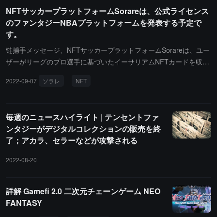
が参加しました。NEO FANTASYは、NEXTYPEとGND STUDIOが
NFTサッカープラットフォームSorareは、公式ライセンス
共同で開発した、NFT、DeFiとゲームを深く結びつけた二次元ブロ
のファンタジーNBAプラットフォームを発表する予定で
ックチェーンゲームです。現在、第二回のパブリックテスト中で、
す。
累計テストプレイヤー数は約1.5万人に達しており、ゲームは9月下
旬に正式にリリースされる予定です。
链捕手メッセージ、NFTサッカープラットフォームSorareは、ユー
ザーがリーグのプロ選手に基づいたイーサリアムNFTカードを収集
し使用できる公式認可のファンタジーNBAプラットフォームを発表
2022-09-07
ソラレ
NFT
する予定です。Sorare NBAプロジェクトは、Dapper Labsの有名な
NBA Top ShotおよびNBA自身のThe Associationプロジェクトと共
存します。（Decrypt）
毎週のニュースハイライト | テンセントファ
ンタジーがデジタルコレクションの販売を終
了；アカラ、セラーなどが攻撃される
2022-08-20
詳解 Gamefi 2.0 二次元チェーンゲーム NEO
FANTASY