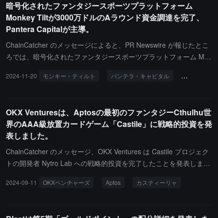
暗号化されたファンタジースポーツプラットフォーム
Monkey Tiltが3000万ドルのAラウンド資金調達を完了、
Pantera Capitalが主導。
ChainCatcher のメッセージによると、PR Newswire が報じたとこ
ろでは、暗号化されたファンタジースポーツプラットフォーム Mon
key Tilt が 3000 万ドルの A ラウンドの資金調達を完了したと発表
2024-11-20
モンキー・ティルト
パンテラ・キャピタル
投資と融資
しました。このラウンドの資金調達は今年の夏に終了し、Pantera
Capital が主導し、Polychain Capital、PokerGo、Hack VC、Dream
Ventures、Accomplice、Mirana、Josh Hannah が参加しました。
OKX Venturesは、Aptosの最初のファンタジーCthulhu世
今回の最新の資金調達により、総資金調達額は 5000 万ドルを超え
界のAAA級放置カードゲーム「Castile」に戦略的投資を発
ました。Monkey Tilt は 2024 年初頭にローンチされ、予測ゲー
表しました。
ム、スポーツ、ポーカー、暗号通貨を一つのプラットフォームに統
合します。Monkey Tilt は来年の第一四半期に新しい暗号通貨取引
ChainCatcher のメッセージ、OKX Ventures は Castile プロジェク
のゲーム化製品を発表する予定です。ChainCatcher 以前報じた よ
トの開発者 Nytro Lab への戦略的投資を完了したことを発表しまし
うに、暗号化されたファンタジースポーツプラットフォーム Monk
た。Nytro Lab は「Play and Trade」のビジネスモデルを革新し、
2024-09-11
OKXベンチャーズ
Aptos
カスティーリャ
ey Tilt が 2100 万ドルの資金調達を完了し、PolyChain Capital、Ha
好奇心をそそるクトゥルフゲームスタイルで金策プレイヤーを惹き
ck VC、Poker Go、Accomplice、Paper Ventures、Folius Ventures
つけるだけでなく、ダンジョンなどの異なる地形で必要な装備やア
などが参加しました。
イテムのアップグレードと柔軟な取引を可能にし、プレイヤーにと