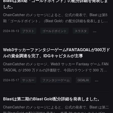
Blastは第5期「ゴールドポイント」の配分詳細を発表しま
っての長期的な持続可能なデジタル資産収益を形成しています。Ny
した。
tro は北米の TikTok 買い量テストで同カテゴリの第一位を獲得し、
Castile は北京時間 9 月 10 日 20:00 にオープンベータテストを実
ChainCatcher のメッセージによると、公式の発表で、Blast は第5
施しました。非常にソーシャルな属性を持つ2つのダンジョン体
期「ゴールドポイント」（Blast Gold）の配分詳細を発表しまし
験、ボス連合突撃戦とエリート競売戦が期間限定でオープンしま
た。これは 6 月 26 日のエアドロップ前の最後の配分です。今週中
2024-06-13
ブラスト
ゴールドポイント
スラスタ
ファンタジー
す。Castile が提示するストーリー背景は、魔法のクトゥルフ次世
に、Blast は 71 のエコシステムプロジェクトに合計 1000 万の「ゴ
代に基づいており、AAA 化された RPG カード + MMO + Roguelike
ールドポイント」を配分します。配分額のランキング上位3つのプ
（日本のトップゲーム「競馬娘」に似たスタイル）で、その英雄キ
ロジェクトは、Thruster（1509434 枚）、Fantasy（1132075
Web3サッカーファンタジーゲームFANTAGOALが300万ド
ャラクターの演出やリアルな美学の下、ゲームの NFT 装備や課金
枚）、Juice Finance（754717）です。
ルの資金調達を完了、IDGキャピタルが主導
なしでのガチャなどの体験が web3 ゲームの物語性を高めていま
す。以前のテストでは 90% のプレイヤー保持率を記録し、コミュ
ChainCatcher のメッセージ、Web3 サッカー Fantasy ゲーム FAN
ニティのゲームへの認識を示しました。
TAGOAL が 2500 万ドルの評価額で、今回のラウンドで 300 万ド
ルの資金調達を完了しました。IDG キャピタルがリードインベスタ
2024-05-17
サッカー
ファンタジーゲーム
GOALAI
資金調達
ーを務め、KuCoin Ventures、Chain Capital、OptaJoe が共同出資
しました。以前、FANTAGOAL は Sportsbet と whale.io から合計 4
0 万ドルのスポンサーシップを受けていました。FANTAGOAL の目
Blastは第二期のBlast Gold配分詳細を発表しました。
標は、「欧州選手権」+「ファンタジー」+「AI」の方式を利用し
て、サッカーの世界と Web3 を密接に結びつけ、ブロックチェーン
ChainCatcher のメッセージによると、公式の発表で、Blast は第二
NFT と現実のサッカーの試合を統合し、Web3 サッカーファンに潜