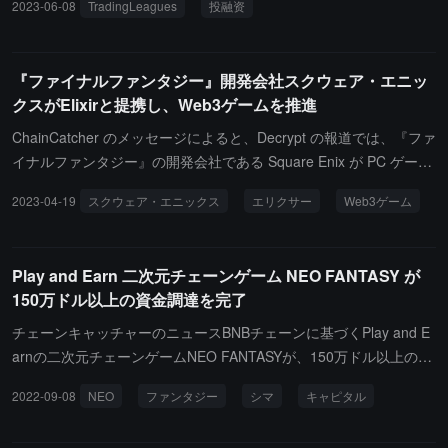
2023-06-08
TradingLeagues
投融资
した。Leo Capital、Jeejeebhoy ファミリーオフィス、そして紅杉
インディアと Westbridge Capital の創業者 KP Balaraj のファミリ
ーオフィスが運営する KPB ファミリートラストファンドが出資し
『ファイナルファンタジー』開発会社スクウェア・エニッ
ています。TradingLeagues は、ゲームを通じてユーザーが株式お
クスがElixirと提携し、Web3ゲームを推進
よび暗号通貨市場を理解し、ポートフォリオの構築や取引などのス
キルを習得する手助けをしています。TradingLeagues は今後数ヶ
ChainCatcher のメッセージによると、Decrypt の報道では、『ファ
月以内に 1000 万ドルの A ラウンドの資金調達を完了する予定で
イナルファンタジー』の開発会社である Square Enix が PC ゲーム
す。（出典リンク）
プラットフォーム Elixir と提携し、Web3 ゲームを推進することが
2023-04-19
スクウェア・エニックス
エリクサー
Web3ゲーム
明らかになりました。具体的な協力内容は公開されていません。Eli
xir の CEO カルロス・ロルダン氏は、両者の協力が Web3 ゲームを
主流のプレイヤーに届けるのに役立つと述べています。（出典リン
Play and Earn 二次元チェーンゲーム NEO FANTASY が
ク）
150万ドル以上の資金調達を完了
チェーンキャッチャーのニュースBNBチェーンに基づくPlay and E
arnの二次元チェーンゲームNEO FANTASYが、150万ドル以上の資
金調達を完了したと発表しました。Shima Capitalが主導し、パブリ
2022-09-08
NEO
ファンタジー
シマ
キャピタル
ックチェーンNEO、Catcher VC、Humble Ventures、BitKeep Walle
t、Lead Wallet、MAP Protocol、NEXTYPE、及び一部の独立投資家