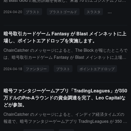
期 Blast Gold の配分詳細を発表し、来週 70 のエコシステムプロジ
在能力と商業的価値を提供し、強力なサッカーエコシステムを構築
ェクトに合計 1000 万 "Blast Gold" を配布する予定です。配分額の
2024-04-20
ブラスト
ブラストゴールド
スラスタ
ディストリク
することです。
ランキング上位三つのプロジェクトは、順に Thruster（1099908
枚）、DistrictOne（733272 枚）、Fantasy（733272 枚）です。
暗号取引カードゲーム Fantasy が Blast メインネットに上
場し、ポイントエアドロップを実施します。
ChainCatcher のメッセージによると、The Block が報じたところで
は、暗号取引カードゲーム Fantasy が Blast メインネットに上場
し、ポイントエアドロップを実施しました。ポイントエアドロップ
2024-04-18
ファンタジー
ブラスト
ポイントエアドロップ
は、X ソーシャルメディアプラットフォーム上の活動や Blast など
のいくつかのブロックチェーン上のオンチェーン指標に基づいて行
われるとのことです。Fantasy は暗号インフルエンサーを取引カー
暗号ファンタジーゲームアプリ「TradingLeagues」が350
ドに変換し、アプリケーション上のユーザーは取引を行うことがで
万ドルのPre-Aラウンドの資金調達を完了、Leo Capitalな
きます。カードが取引されるたびに、カード上のキャラクターは 1.
どが参加。
5% のコミッションを得ることになります。以前、Fantasy は 2 月
に 60 万ドルの資金調達を完了し、Alliance DAO、Manifold Tradin
ChainCatcher のメッセージによると、インディア経済タイムズの
g、Fabric Ventures および一部のエンジェル投資家などが参加しま
報道で、暗号ファンタジーゲームアプリ TradingLeagues が 350 万
した。
ドルの Pre-A ラウンドの資金調達を完了したことが明らかになりま