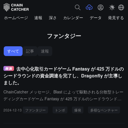
ホームページ
速報
深さ
カレンダー
データ
発見する
ファンタジー
すべて
記事
速報
去中心化取引カードゲーム Fantasy が 425 万ドルの
シードラウンドの資金調達を完了し、Dragonfly が主導し
ました。
ChainCatcher メッセージ、Blast によって駆動される分散型トレー
ディングカードゲーム Fantasy が 425 万ドルのシードラウンドの
資金調達を完了したことを発表しました。Dragonfly が主導し、Ma
2024-12-13
ファンタジー
トンボ
爆発
多様なベンチャー
nifold Ventures が参加しました。新しい資金は Fantasy 製品の改善
に使用されます。