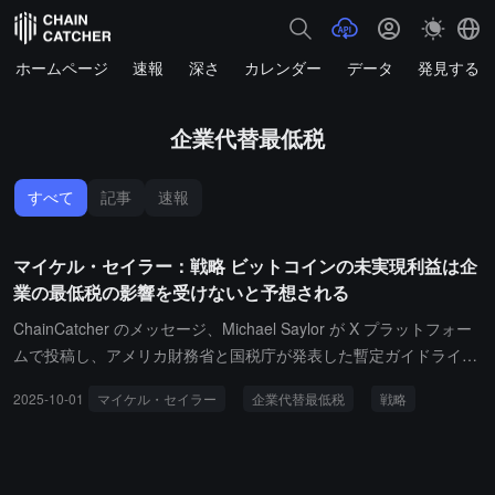
ホームページ
速報
深さ
カレンダー
データ
発見する
企業代替最低税
すべて
記事
速報
マイケル・セイラー：戦略 ビットコインの未実現利益は企
業の最低税の影響を受けないと予想される
ChainCatcher のメッセージ、Michael Saylor が X プラットフォー
ムで投稿し、アメリカ財務省と国税庁が発表した暫定ガイドライン
に基づき、Strategy は保有するビットコインの未実現利益により企
2025-10-01
マイケル・セイラー
企業代替最低税
戦略
業代替最低税（CAMT）を課されることはないと予想しています。