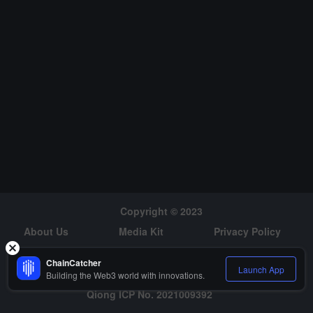
Copyright © 2023
About Us
Media Kit
Privacy Policy
Risk Warning
Hiring
ChainCatcher
Launch App
Building the Web3 world with innovations.
Qiong ICP No. 2021009392