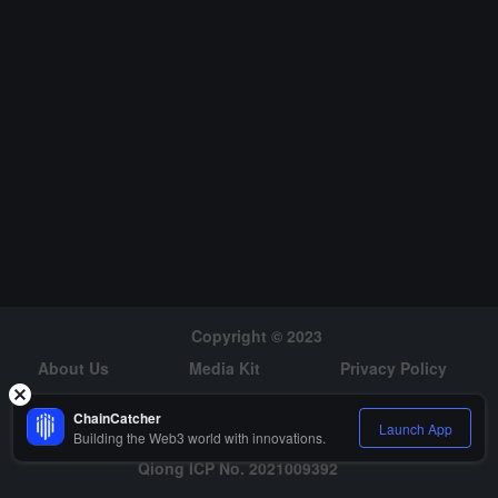
があるかもしれず、香港はちょうど実験場として機能できる、これ
も香港の伝統的な強みの一つです。」さらに、陳沛泉は香港が仮想
資産に関連するデリバティブ、特に先物やオプションなどを早急に
導入する必要があると考えており、これは仮想通貨のリスクをヘッ
ジするために重要であり、香港が将来的に仮想市場でさらに進展す
るための重要な推進力になると述べています。
Copyright © 2023
About Us
Media Kit
Privacy Policy
Risk Warning
Hiring
ChainCatcher
Launch App
Building the Web3 world with innovations.
Qiong ICP No. 2021009392