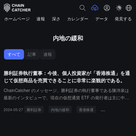
ホームページ
速報
深さ
カレンダー
データ
発見する
内地の緩和
すべて
記事
速報
勝利証券執行董事：今後、個人投資家が「香港株通」を通
じて仮想商品を売買できることに非常に楽観的である。
ChainCatcher のメッセージ、勝利証券の執行董事である陳沛泉は
最新のインタビューで、現在の仮想通貨 ETF の発行者は主に中国
資本のファンドであると述べました。陳沛泉は、これは外部に「信
2024-05-27
勝利証券
内地の緩和
香港株通
バーチャル商品
号」を発信していると考えており、彼は内地の政策について推測す
ることはないが、将来的に内地が規制を緩和し、さらには個人投資
家が「香港株通」を通じて仮想商品を売買できるようになることに
楽観的であると述べました。「内地にもこの方面での発展のニーズ