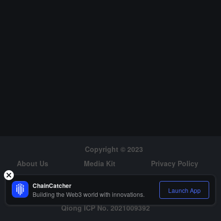
Copyright © 2023
About Us
Media Kit
Privacy Policy
Risk Warning
Hiring
ChainCatcher
Launch App
Building the Web3 world with innovations.
Qiong ICP No. 2021009392