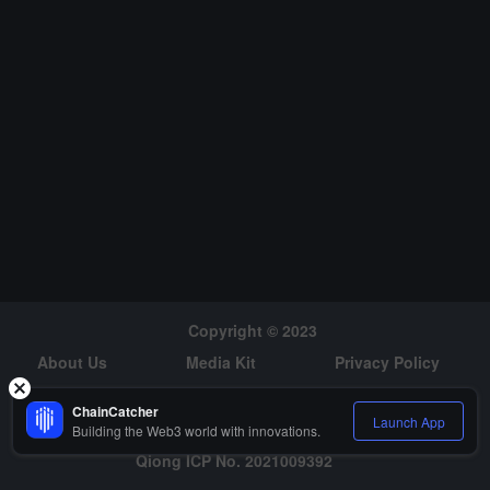
率を大幅に向上させることを目的としていると述べています。GM
GN.Ai は、Meme トークンの追跡と分析プラットフォームであり、
スマート資金アドレスやトークン資金の流れの分析などの情報を通
じて、トレーダーに取引シグナルを提供することを目指していま
す。
Copyright © 2023
About Us
Media Kit
Privacy Policy
Risk Warning
Hiring
ChainCatcher
Launch App
Building the Web3 world with innovations.
Qiong ICP No. 2021009392