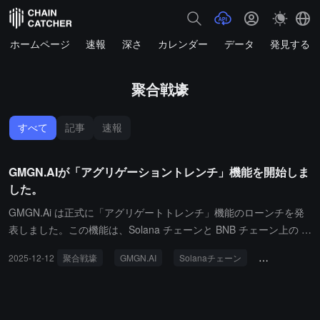
ホームページ
速報
深さ
カレンダー
データ
発見する
聚合戦壕
すべて
記事
速報
GMGN.AIが「アグリゲーショントレンチ」機能を開始しま
した。
GMGN.Ai は正式に「アグリゲートトレンチ」機能のローンチを発
表しました。この機能は、Solana チェーンと BNB チェーン上の M
eme コインをリアルタイムで監視し、取引インターフェースを同一
2025-12-12
聚合戦壕
GMGN.AI
Solanaチェーン
BNBチェーン
ページに統合します。この機能を利用することで、ユーザーは複数
のブラウザウィンドウを切り替えることなく、クロスチェーンでス
マートウォレットの動向を追跡し、直接注文を行うことができま
す。GMGN.Ai の公式は、この取り組みがマルチチェーン取引の効