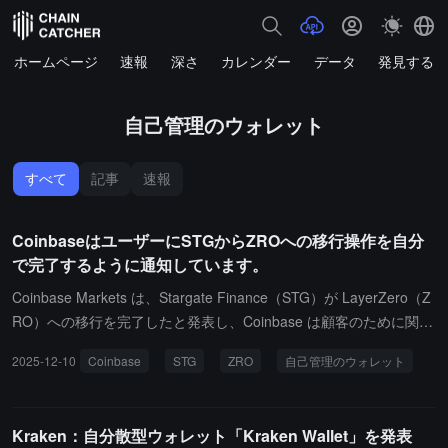
ホームページ
速報
深さ
カレンダー
データ
発見する
自己管理のウォレット
すべて
記事
速報
CoinbaseはユーザーにSTGからZROへの移行操作を自分
で完了するように通知しています。
Coinbase Markets は、Stargate Finance（STG）が LayerZero（Z
RO）への移行を完了したと発表し、Coinbase は顧客のために関連
資産の変換を実行しないことを明らかにしました。プラットフォー
2025-12-10
Coinbase
STG
ZRO
自己管理のウォレット
ムは、ユーザーが保有する STG を ZRO に変換したい場合、互換性
のある自己管理ウォレットを通じて自分で操作を行う必要があると
述べており、現在変換の締切日は設定されていません。
Kraken：自分散型ウォレット「Kraken Wallet」を発表