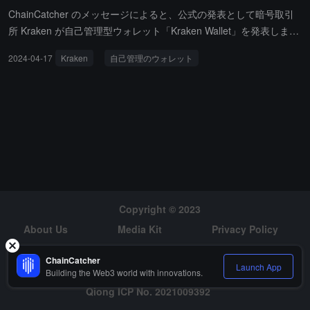
ChainCatcher のメッセージによると、公式の発表として暗号取引
所 Kraken が自己管理型ウォレット「Kraken Wallet」を発表しまし
た。このウォレットは最初にビットコイン、イーサリアム、ソラ
2024-04-17
Kraken
自己管理のウォレット
ナ、オプティミズム、ベース、アービトラム、ポリゴン、ドージコ
インの8つのブロックチェーンをサポートします。Kraken は、この
ウォレットがオープンソースのウォレットであり、開発者がコード
にアクセスし、貢献できることを示しています。Kraken はまた、
オープンソースの資金提供プログラムを通じて脆弱性を発見した開
発者に報酬を支給する予定です。
Copyright © 2023
About Us
Media Kit
Privacy Policy
Risk Warning
Hiring
ChainCatcher
Launch App
Building the Web3 world with innovations.
Qiong ICP No. 2021009392