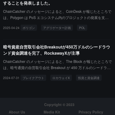
することを発表しました。
ChainCatcher のメッセージによると、CoinDesk が報じたところで
は、Polygon は PoS エコシステム内のプロジェクトの発展を支援
し、POL トークンのステーキング者に利益をもたらすことを目的と
2025-04-24
ポリゴン
アグリゲーター計画
POL
したアグリゲーター計画 Agglayer Breakout を開始することを発表
しました。この計画は、インキュベーション、資金、リソースのサ
ポートを提供し、成功したプロジェクトは POL ステーキング者に
暗号資産自営取引会社Breakoutが450万ドルのシードラウ
対して、そのネイティブトークンの総供給量の 5% から 15% をエ
ンド資金調達を完了、RockawayXが主導
アドロップし、Agglayer ネットワークに接続します。Agglayer は
ゼロ知識証明に基づくアグリゲーションレイヤーであり、ユーザー
ChainCatcher のメッセージによると、The Block が報じたところで
に統一されたオンチェーン体験を提供することを目的としていま
は、暗号通貨の自営取引会社 Breakout が 450 万ドルのシードラウ
す。最初の参加プロジェクトには Privado ID と Miden が含まれ、
ンドの資金調達を完了し、RockawayX が主導し、Andrew Kang の
2024-07-31
ブレイクアウト
ロカウェイX
投資と資金調達
スナップショットは来週開始されます。
Mechanism Capital、Round13 Capital、C² Ventures、IOBC Capita
l が参加しました。同社の共同創業者兼 CEO の Alex Miningham
は、評価についてのコメントを拒否しました。紹介によれば、Brea
kout は評価に基づく暗号通貨の自営取引会社です。トレーダーは、
ワンステップまたはツーステップの評価プランを選択でき、アカウ
Copyright © 2023
ントの規模は 5,000 ドルから 100,000 ドルまでさまざまです。新
About Us
Media Kit
Privacy Policy