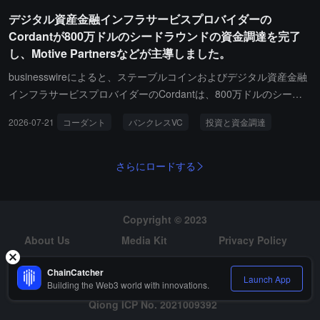
センスの数は減少したものの、機関の参加熱は衰えていません。投
務も含まれています。複数のアメリカの寄付基金やラテンアメリカ
デジタル資産金融インフラサービスプロバイダーの
資と資金調達の面では、先週の暗号業界では合計16件の資金調達が
の投資機関が参加しました。Casheaは2022年に設立され、長期的
Cordantが800万ドルのシードラウンドの資金調達を完了
記録され、基盤施設分野に高度に集中しています。その中で、Alpa
に信用が制限されているベネズエラの消費者に「先買い後払い」サ
し、Motive Partnersなどが主導しました。
caは1.35億ドルの資金調達を完了し、トークン化された証券および
ービスを提供しています。ユーザーはアプリまたはオフラインでQ
AI金融インフラに注力しています。Flexは7000万ドルの資金調達を
Rコードをスキャンして頭金を支払った後、分割で無利息で支払う
businesswireによると、ステーブルコインおよびデジタル資産金融
完了し、ステーブルコインの国際決済ネットワークをさらに拡大
ことができます。同社はすでに1.1億件以上の取引を処理し、1000
インフラサービスプロバイダーのCordantは、800万ドルのシード
し、デジタル金融インフラに対する資本市場の長期的な期待を引き
万以上のアカウントにサービスを提供し、提携商店は4万店に達し
ラウンド資金調達を完了したと発表しました。Motive PartnersとO
2026-07-21
コーダント
バンクレスVC
投資と資金調達
続き証明しています。Gate Venturesは、世界的な規制フレームワ
ています。新しい資金は信用商品を拡大し、災害後の復興を支援す
ak HC/FTが共同でリード投資し、Bankless VC、FJ Labs、SignalFi
ークが徐々に整備され、従来の金融とブロックチェーンの融合が深
るために使用される予定です。
re、Quona、Next Stage、Selah Ventures、Flatironx、Nascent Ve
まるにつれて、デジタル資産エコシステムはより成熟し、多様な発
ntures、Silvercircle Ventures、Generative Venturesなどが参加しま
さらにロードする
展段階を迎えることが期待されると考えています。
した。新しい資金は、新しい支払いネットワークとAI自動化ツール
の導入を支援します。Cordantは、銀行、支払い、埋め込み金融、
クロスボーダー取引、ステーブルコイン、デジタル資産分野をカバ
Copyright © 2023
ーする製品共創のために金融機関と協力しています。その中で、ラ
About Us
Media Kit
Privacy Policy
テンアメリカのデジタル資産および支払いプラットフォームBitsoと
Risk Warning
Hiring
ブロックチェーンインフラ企業Paxosが投資に参加し、設計パート
ChainCatcher
Launch App
ナーとして関与しています。
Building the Web3 world with innovations.
Qiong ICP No. 2021009392