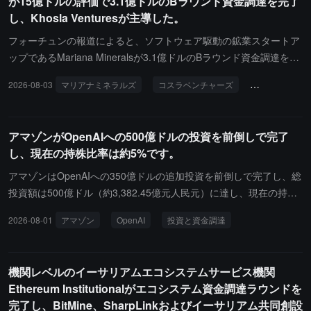
が15億ドルの評価で3.1億ドルのBラウンド資金調達を完了
Salesforce に買収されました。June のコア製品は、企業の既存シ
し、Khosla Venturesが主導した。
ステムを自動的にスキャンし、ビジネスプロセスのボトルネックを
特定し、AI エージェントを段階的に展開するための完全なロードマ
フォーチュンの報道によると、ソフトウェア駆動の鉱業スタートア
ップを生成します。これにより、企業は Salesforce、ServiceNo
ップであるMariana Mineralsが3.1億ドルのBラウンド資金調達を完
w、Workday などの複雑なレガシーシステム環境で AI を実現で
了し、Khosla Venturesが主導し、Andreessen Horowitz（a16z）、
2026-08-03
マリアナミネラルズ
コスラベンチャーズ
投資と資金調
き、高コストの前置きデプロイエンジニア（FDE）に依存する必要
Breakthrough Energy Ventures、Greenoaks、BHP Ventures、三菱
がありません。
商事などの機関が参加しました。これにより、同社の累計資金調達
額は4億ドルに達し、評価額は15億ドルとなりました。Mariana
アマゾンがOpenAIへの500億ドルの投資を前倒しで完了
は、前テスラ工場の設計および建設チームのメンバーであるTurner
し、現在の持株比率は約5%です。
Caldwellによって2024年に共同設立され、サンフランシスコに本社
を置き、ソフトウェア技術を用いて伝統的な鉱業を再構築すること
アマゾンはOpenAIへの350億ドルの追加投資を前倒しで完了し、総
に取り組んでいます。同社は現在、2つの鉱山を運営しています：
投資額は500億ドル（約3,382.45億元人民元）に達し、現在の持株
ユタ州にあるCopper One（銅鉱、目標年産精製銅5万トン）とテキ
比率は約5%です。OpenAIが上場や技術的な突破という2つの条件
2026-08-01
アマゾン
OpenAI
投資と資金調達
サス州にあるLithium One（リチウム鉱、2027年に商業生産を開始
を満たしていないにもかかわらず、アマゾンは前倒しで契約を履行
する予定）。
することを選択し、今週最後の支払いを行いました。OpenAIは4月
にマイクロソフトとの契約を再交渉し、アマゾンが全額投資に同意
機関レベルのイーサリアムエコシステムサービス機関
するための重要な前提条件となりました。
Ethereum Institutionalがエコシステム資金調達ラウンドを
完了し、BitMine、SharpLinkおよびイーサリアム共同創設