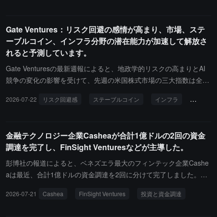
pitalが400万ドルの追加投資を行った。紹介によると、SwarmBase
は自律型AIエージェント向けのフルスタックオンチェーンインフラ
Gate Ventures：リスク回避の感情が高まり、市場、ステ
プロトコルである。このプラットフォームは、アイデンティティ、
ーブルコイン、インフラ分野の潜在能力が加速して解放さ
信用、調整、取引などのコア基盤モジュールを提供し、AIエージェ
れると予測しています。
ントが監査済みのスマートコントラクトを通じて独立して運営でき
るようにする。今回調達した資金は主にSwarmBaseのプロトコル
Gate Venturesの最新週報によると、地政学的リスクの高まりとAI
開発とエコシステムの拡張に使用され、今後のToken TGEに備え
競争の変化の影響を受けて、先週の米国株式市場の三大指数は全て
る。Castrum Capitalは、SwarmBaseが次のAIエージェントの波を
下落し、エネルギー価格は著しく上昇し、金や米国債などの避難資
2026-07-22
リスク回避感
ステーブルコイン
インフラ
デジタル
切り開くための有利な条件を備えていると述べている。
産の動きは分化しました。暗号市場は構造的な相場を継続し、ビッ
トコインとイーサリアムはそれぞれ1.5%と3.6%上昇し、現物BTC
およびETH ETFは共に純流入を維持しています。業界の発展に関し
金融テクノロジー企業Casheaが合計1億ドルの2回の資金
ては、規制と実際の応用が今週の焦点となっています。日本のコン
調達を完了し、FinSight Venturesなどが主導した。
ビニ大手ローソンはNetstarsと共同でステーブルコイン決済の試験
運用を進め、ステーブルコインを日常消費シーンにさらに導入して
彭博社の報道によると、ベネズエラ最大のフィンテック企業Cashe
います。韓国はデジタル資産を正式に国家資産管理フレームワーク
aは最近、合計1億ドルの資金調達を2回に分けて完了しました。今
に組み入れ、政府債券や国有資産のトークン化を探求し、RWAイン
年の6月にはFinSight Venturesがリードした6000万ドルのBラウン
2026-07-21
Cashea
FinSight Ventures
投資と資金調達
フラの構築が加速しています。ヨーロッパでは、MiCAの移行期間
ドを、3月にはSpice Expeditionsがリードした4000万ドルのAラウ
終了後、ライセンスを持つ機関の総数が294に増加し、新たなライ
ンドを完了し、その中にはArchitect Capitalからの2000万ドルの債