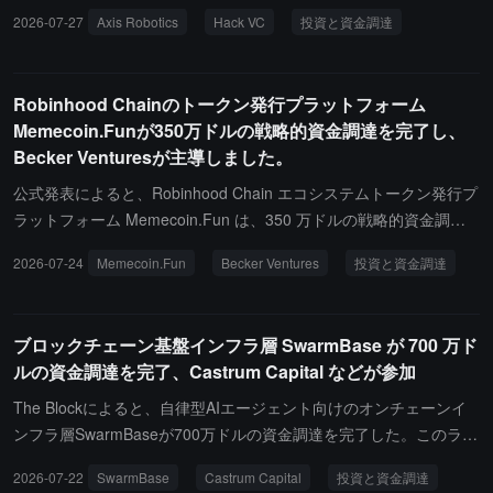
ation および複数のプライベート投資家が含まれる。Series A ラウ
が主導し、Nomad Capital、Pi Network Ventures、10K Venturesな
2026-07-27
Axis Robotics
Hack VC
投資と資金調達
ンドの投資家には CoinSummer、エンジェル投資家 Tomasz Boryni
どが参加しました。Axisは、大規模な「人間参加型」のグローバル
ec、水木投資（清華）、Scorpio VC および複数のプライベート投
データエンジンを構築し、ロボットのトレーニングデータの不足、
資家が含まれる。Permacast は、AI モデルが情報の作成と利用の
一般化の難しさ、異なるハードウェアの適応問題を解決することを
Robinhood Chainのトークン発行プラットフォーム
方法を再構築する中で、信頼性が高く、永続的で検証可能なデータ
計画しています。彼らのプラットフォームは、タスク生成、シミュ
Memecoin.Funが350万ドルの戦略的資金調達を完了し、
インフラの需要が高まっていると述べている。新たな資金は、プロ
レーション遠隔操作、モバイル端末でのEgoデータ収集、自動クリ
Becker Venturesが主導しました。
トコルの開発を加速し、分散型ネットワークインフラを拡張し、エ
ーニングラベリングパイプラインをカバーしており、現在10万人以
コシステムの協力を強化し、エンジニアリングおよび製品チームを
上のアクティブデータ貢献者を持ち、毎月約1,200時間のシミュレ
公式発表によると、Robinhood Chain エコシステムトークン発行プ
拡充するために使用される。チームは、永続的で検証可能かつオー
ーションデータと20,000時間の実際のシーンデータを生成でき、B
ラットフォーム Memecoin.Fun は、350 万ドルの戦略的資金調達
プンなデータネットワークが未来のスマートアプリケーションの基
ooster Robotics、Geely Autoなどの多くのハードウェアおよび産業
を完了したと発表しました。このラウンドの資金調達は USDG ト
2026-07-24
Memecoin.Fun
Becker Ventures
投資と資金調達
盤となるインフラの礎になると述べている。
顧客と商業的な協力関係を築いています。
ークンを通じて行われ、Becker Ventures がリードし、BitValue Ca
pital、Mason Labs、Negentropy Capital およびエンジェル投資家
の Billy Wen が共同出資しました。発表によると、このラウンドの
ブロックチェーン基盤インフラ層 SwarmBase が 700 万ド
資金調達は、Robinhood Chain Launchpad インフラの構築、クロ
ルの資金調達を完了、Castrum Capital などが参加
スチェーンブリッジ機能の開発、そして革命的な Memecoin All-ch
ain Platform の研究開発と運営を加速するために使用されるとのこ
The Blockによると、自律型AIエージェント向けのオンチェーンイ
とです。
ンフラ層SwarmBaseが700万ドルの資金調達を完了した。このラウ
ンドの資金調達にはCastrum Capital、M2M Capital、Notch Ventur
2026-07-22
SwarmBase
Castrum Capital
投資と資金調達
es、Becker Venturesが共同で参加している。その中でCastrum Ca