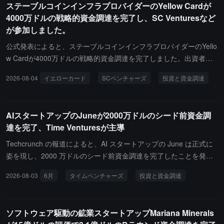
ステーブルコインインフラプロバイダーのYellow Cardが
いる。主な顧客は政府機関であり、今回の資金は商業チームの拡充
4000万ドルの戦略的資金調達を完了し、SC Venturesなど
や投資ファンドなどの民間部門顧客へのビジネス拡大に使用され
が参加しました。
る。AI による気象予測を通じて、金融、農業などの多くの業界にサ
ービスを提供している。
公式発表によると、ステーブルコインインフラプロバイダーのYello
w Cardが4000万ドルの戦略的資金調達を完了しました。出資者に
はスタンダードチャータード銀行傘下のSC Ventures、ソニーイノ
2026-08-04
イエローカード
SCベンチャーズ
投資と資金調達
ベーションファンド、Polychain Capital、Blockchain Capitalが含ま
れています。今回の資金調達は、Yellow Cardの企業向けエンドツ
ーエンドのドル口座サービス「グローバルドル口座」を拡張し、世
AIスタートアップのJuneが2000万ドルのシード前資金調
界市場へのステーブルコインチャネルを拡大するために使用されま
達を完了、Time Venturesが主導
す。
Techcrunch の報道によると、AI スタートアップの June は正式に
姿を現し、2000 万ドルのシード前資金調達を完了したことを発表
しました。これは Marc Benioff の Time Ventures がリードし、Mic
2026-08-03
6月
タイムベンチャーズ
投資と資金調達
hael Dell、Aaron Levie、George Kurtz などのテクノロジー界の著
名人がフォロー投資を行いました。June は元 Salesforce の幹部 Ef
rat Rapoport と三人の共同創設者によって設立され、チームは以前
ソフトウェア駆動の鉱業スタートアップMariana Minerals
に音声からテキストへの変換会社 Bonobo AI を設立し、2019 年に