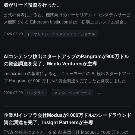
者がリード投資を行った。
公式の発表によると、機関向けのイーサリアムエコシステムサービ
ス機関である Ethereum Institutional は、初期エコシステム資金調
達ラウンドの完了と支持者連盟の結成を発表し、100を超えるエコ
2026-07-29
イーサリアム・インスティテューショナル
ビットマイン
システム参加者の支持を得た。BitMine、SharpLink、そしてイーサ
リアムの共同創設者である Joseph Lubin と Mihai Alisie がリードイ
ンベスターを務め、金額は非公開である。この機関は、今回の資金
AIコンテンツ検出スタートアップのPangramが900万ドル
がトークン化、ステーブルコイン、及び市場インフラのオンチェー
の資金調達を完了、Menlo Venturesが主導
ン作業を加速するために使用されると述べている。Ethereum Instit
utional は、今後数ヶ月で銀行、資産管理機関、カストディアン、市
Techcrunch の報道によると、ニューヨークの AI 検出スタートアッ
場インフラ、フィンテック企業、及び主権機関との直接接触を強化
プ Pangram が 900 万ドルの資金調達を完了したと発表しました。
し、トークン化、ステーブルコイン、市場インフラ、及びオンチェ
Menlo Ventures が主導し、Haystack、ScOp、Script Capital、Cad
2026-07-29
パングラム
メンロ・ベンチャーズ
投資と資金調達
ーン決済に関連する具体的な作業を進めるとともに、機関教育、市
enza が参加しました。Pangram は新世代の AI テキスト検出モデ
場情報、エコシステムマーケティングなどのコアビジネス領域を拡
ル Pangram 4 と AI 画像検出モデル Pangram Image を同時に発表
大する予定である。また、L2、アプリケーションチーム、インフラ
しました。テキスト検出の精度は 99% を超え、AI 支援による執
企業AIインフラ会社Modusが1000万ドルのシードラウンド
ストラクチャー及びカストディサービスプロバイダーなど、より広
筆、混合人間と機械のコンテンツ、AI による擬似人間生成のテキス
資金調達を完了、Insight Partnersが主導
範なイーサリアムエコシステムコミュニティとの協力を継続する。
トを識別できます。画像検出モデルは現在研究プレビュー段階にあ
り、ピクセルレベルの分布分析に基づいて、異なるモデルによって
TNW の報道によると、企業 AI 基盤会社 Modus は 1000 万ドルの