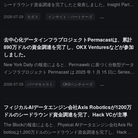
生成された AI 画像を識別し、実際の写真に存在する AI 画像を検出
シードラウンド資金調達を完了したと発表しました。Insight Partne
することができます。
rs が主導し、Soma Capital、Bullet Ventures および複数のテクノロ
2026-07-29
モダス
インサイト・パートナーズ
投資と資金調達
ジー創業者が参加しました。Modus は「Context Warehouse」製品
を同時に発表し、企業 AI のコンテキスト基盤層として位置付けて
います。ビジネスデータの実際の使用パターンを学習することで
去中心化データインフラプロジェクトPermacastは、累計
（単にデータを保存するのではなく）、AI エージェントに正確なコ
890万ドルの資金調達を完了し、OKX Venturesなどが参加
ンテキストを提供し、不必要な検索やトークン消費を最大 10 倍削
しました。
減することができます。
New York Daily の報道によると、Permaweb に基づく分散型データ
インフラプロジェクト Permacast は 2025 年 1 月 15 日に Series A
ラウンドの資金調達を完了し、500 万ドル以上を調達した。これま
2026-07-29
パーマキャスト
OKXベンチャーズ
投資と資金調達
でに完了したシードラウンドと Pre-A ラウンドを合わせると、プロ
ジェクトの累計資金調達額は 890 万ドルに達する。今回の資金調達
は、複数の主要な Web3 ファンド、技術投資機関、戦略的エンジェ
フィジカルAIデータエンジン会社Axis Roboticsが1200万
ル投資家の支援を受けた。シードラウンドの投資家には OKX Ventu
ドルのシードラウンド資金調達を完了、Hack VCが主導
res、Big Brain Holdings、ChainVision、Foresight Research、Digit
al Humanism（DRF）が含まれ、Pre-A ラウンドの投資家には Clea
The Blockの報道によると、Physical AIデータエンジン会社Axis Ro
ringPoint、7 O'Clock Capital、Cipholio Ventures、SilverFox Found
boticsは1,200万ドルのシードラウンド資金調達を完了し、Hack VC