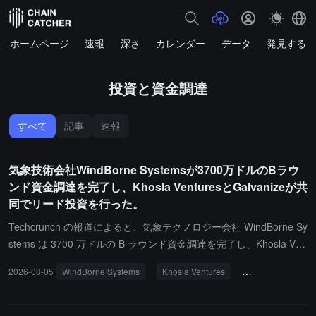
ホームページ
速報
深さ
カレンダー
データ
発見する
投資と資金調達
すべて
記事
速報
気象技術会社WindBorne Systemsが3700万ドルのBラウ
ンド資金調達を完了し、Khosla VenturesとGalvanizeが共
同でリード投資を行った。
Techcrunch の報道によると、気象テクノロジー会社 WindBorne Sy
stems は 3700 万ドルの B ラウンド資金調達を完了し、Khosla Ven
tures と Galvanize が共同でリードインベスターとなり、投資後の
2026-08-05
WindBorne Systems
Khosla Ventures
Galvanize
評価額は 2.5 億ドルとなった。同社は長時間飛行可能な気球を使用
して気象データを収集し、AI 予測モデルに接続している。現在、世
界中に 20 の発射ポイントがあり、約 600 の気球が空中で運行して