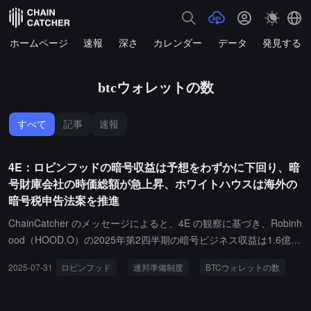
ホームページ
速報
深さ
カレンダー
データ
発見する
btcウォレットの数
すべて
記事
速報
4E：ロビンフッドの暗号収益は予想をわずかに下回り、暗
号財庫会社の時価総額が急上昇、ホワイトハウスは海外の
暗号税申告法案を推進
ChainCatcher のメッセージによると、4E の観察に基づき、Robinh
ood（HOOD.O）の2025年第2四半期の暗号ビジネス収益は1.6億ド
ルで、市場予想の1.621億ドルをわずかに下回りました。月間アク
2025-07-31
ロビンフッド
連邦準備制度
BTCウォレットの数
ティブユーザー数は1280万人で、予想の1425万人を下回り、プラ
ットフォームのユーザー成長が鈍化していることを示しています。
一方で、世界中の暗号資産を保有する上場企業の累計時価総額は16