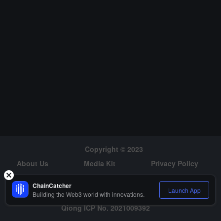
00億ドルに急増し、2024年初頭から約80%の増加を示しており、
企業が暗号資産を財務戦略に組み込む傾向を浮き彫りにしていま
す。企業がデジタル資産を配置すると、しばしば株価が大幅に上昇
し、暗号財庫の概念が新たなトレンドとなっています。マクロレベ
ルでは、連邦準備制度は5回連続で金利を4.25%-4.50%に据え置
き、市場予想に合致しました。アメリカのQ2実質GDP年率初値は
3%、コアPCE初値は2.5%で、いずれも予想を上回り、短期的に高
金利を維持する市場予想を強化しました。規制面では、ホワイトハ
ウスがデジタル資産戦略報告書を発表し、ビットコインの準備措置
は新たに追加されていないものの、アメリカの納税者に対して海外
の暗号口座を申告するよう立法を提案し、資本の流出を抑制しよう
としています。この動きは、アメリカが暗号資産をより包括的な税
Copyright © 2023
務およびコンプライアンス体系に組み込むことを示しています。オ
ンチェーンデータによると、過去2週間でクジラがビットコインを
About Us
Media Kit
Privacy Policy
減少させ、イーサリアムを増加させており、資金の移動傾向が示さ
Risk Warning
Hiring
れています。Santimentは、少なくとも1,000枚のBTCを保有するウ
ChainCatcher
Launch App
Building the Web3 world with innovations.
ォレットの数が1.61%減少し、1万枚のETHを保有するウォレット
Qiong ICP No. 2021009392
が8%増加したことを指摘しています。4Eは投資家に警告します：