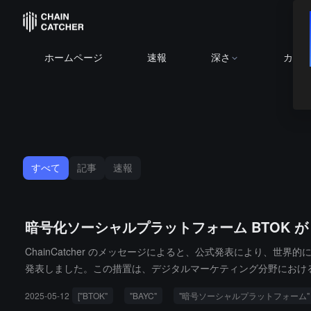
ホームページ
速報
深さ
カレ
すべて
記事
速報
暗号化ソーシャルプラットフォーム BTOK が
ChainCatcher のメッセージによると、公式発表により、世
発表しました。この措置は、デジタルマーケティング分野における暗
で、BAYC 保有者により柔軟なビジネス協力の方法を提供します
2025-05-12
["BTOK"
"BAYC"
"暗号ソーシャルプラットフォーム"
ルプラットフォームです。BTOK のこの取り組みは、BAYC 