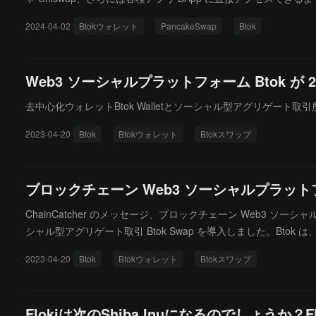
ートしています。また、ユーザーは特別なツールを使用せずに Panc
2024-04-02
Btokウォレット
PancakeSwap
Btok
Wallet は DApp サイト/認可契約の安全検査を提供してお
Web3 ソーシャルプラットフォーム Btok 
去中心化ウォレットBtok Walletとソーシャル型アグリゲート取引所
2023-04-20
Btok
Btokウォレット
Btokスワップ
ブロックチェーン Web3 ソーシャルプラットフォ
ChainCatcher のメッセージ、ブロックチェーン Web3 ソ
シャル型アグリゲート取引 Btok Swap を導入しました。Bt
ンの世界に特化しており、コミュニティ、ソーシャル、分散型デ
2023-04-20
Btok
Btokウォレット
Btokスワップ
クチェーンソーシャルアプリです。Btok Wallet は、非管理
バリデーションプロトコルを通じて、パスワードとリカバリーフ
きます。すべての計算はローカルの信頼できる安全な環境で実行
Flokiは次のShiba Inuになるのでしょうか
バリーフレーズを忘れたり、デバイスを変更しても、暗号資産は失われ