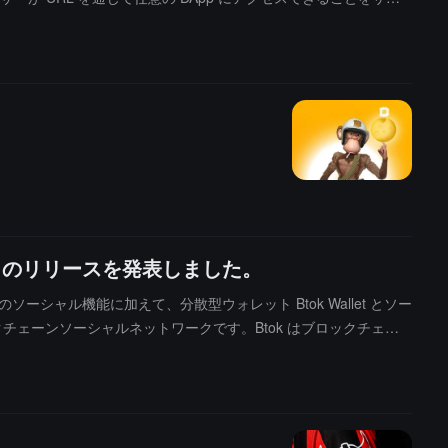
さらに、ユーザーのインタラクションの安全性を確保するために、Btok
的に向上させています。
。
let のリリースを発表しました。
ソーシャル機能に加えて、分散型ウォレット Btok Wallet とソー
ックチェーンソーシャルネットワークです。Btok はブロックチェー
引、レッドパケットエアドロップ、情報を統合した次世代のブロッ
います。VSS アルゴリズム、マルチエンクリプション、およびマルチ
フレーズをバックアップする必要がなく、便利で安全にログインで
漏洩の心配がなく、パスワードを脳に記憶しておくだけで、リカ
は、ワンクリックで資産の売買が可能です。Btok の今回の戦略ア