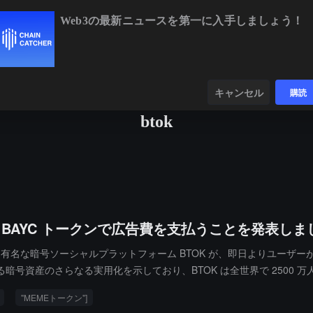
Web3の最新ニュースを第一に入手しましょう！
BTC
$64,920.91
+0.58%
ETH
$1,91
ンダー
データ
発見する
キャンセル
購読
btok
 BAYC トークンで広告費を支払うことを発表しま
界的に有名な暗号ソーシャルプラットフォーム BTOK が、即日よりユーザ
号資産のさらなる実用化を示しており、BTOK は全世界で 2500 万
。他の主流の暗号通貨のみをサポートするプラットフォームとは異なり、BT
"MEMEトークン"]
の流動性価値を高めるだけでなく、暗号エコシステムのクロスインテグレー