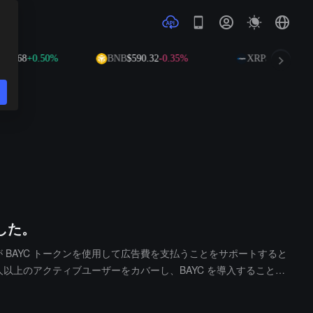
3.68
+0.50%
BNB
$590.32
-0.35%
XRP
$1.03
-1.36%
した。
ーが BAYC トークンを使用して広告費を支払うことをサポートすると
人以上のアクティブユーザーをカバーし、BAYC を導入すること
OK は BAYC を広告支払いシステムに組み込んだ初のソーシャ
ションに新たな事例を提供します。MEME トークンのビジネスシ