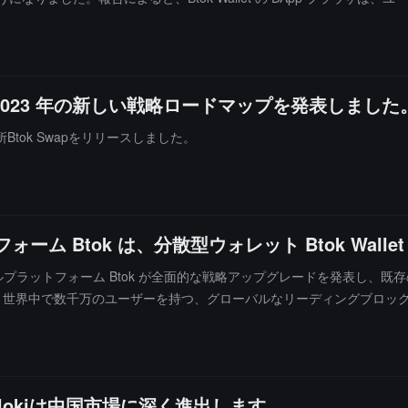
akeSwap と Uniswap に直接アクセスでき、非常に便利です。
り、ユーザーが DApp に接続し、インタラクションを行う際の安全性を効果
が 2023 年の新しい戦略ロードマップを発表しました
Btok Swapをリリースしました。
ーム Btok は、分散型ウォレット Btok Wal
ーシャルプラットフォーム Btok が全面的な戦略アップグレードを発表し、既存の
ok は、世界中で数千万のユーザーを持つ、グローバルなリーディングブロ
ジタルアイデンティティ（DID）、分散型ウォレット、アグリゲート取
型で分散型の Web3 ウォレットであり、安全性と使いやすさを兼ね備えて
レーズの2つの方法でウォレットを管理します。ユーザーはリカバリー
され、すべてのパスワードの痕跡が即時に安全に破棄されます。安全で
？Flokiは中国市場に深く進出します。
ません。内蔵のアグリゲート取引プラットフォーム Btok Swap で