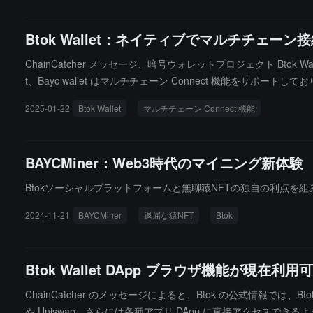
ーンにおける深層的な応用を探求します。
Btok Wallet：ネイティブでマルチチェー
ChainCatcher メッセージ、暗号ウォレットプロジェクト Btok 
t、Bayc wallet はマルチチェーン Connect 機能をサポートし
プロトコルに簡単にアクセスでき、異なるブロックチェーンエコ
2025-01-22
Btok Wallet
マルチチェーン Connect 機能
BAYCMiner：Web3時代のマイニング新体験
Btokソーシャルプラットフォームと無聊猿NFTの独自の利点を
2024-11-21
BAYCMiner
退屈な猿NFT
Btok
Btok Wallet DApp ブラウザ機能が現在
ChainCatcher のメッセージによると、Btok の公式情報では、Bto
や Uniswap、さらには各種アプリ DApp に直接アクセスできるよ