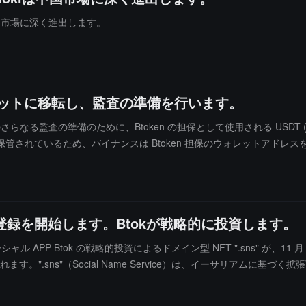
ザーにより質の高い情報と機会を提供します。(出典リンク)
、中国市場に深く進出します。
レットに移転し、監査の準備を行います。
らなる監査の準備のために、Btoken の担保として使用される USDT (TRX
管されているため、バイナンスは Btoken 担保のウォレットアドレ
式に登録を開始します。Btokが戦略的に投資します。
ーシャル APP Btok の戦略的投資によるドメイン型 NFT ".sns" が、11
れます。".sns"（Social Name Service）は、イーサリアムに基
いてカスタマイズされた機能型 NFT であり、さまざまなサービスと統合
用的な拡張を実現できます。例えば：世界唯一のアイデンティティ、ユニー