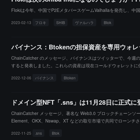
ップグレードは、ソーシャル機能の基盤に金融属性を追加し、ユー
Flokiは今年、中国でP2EメタバースゲームValhallaを発売し
2023-02-13
フロキ
SHIB
ヴァルハラ
Btok
バイナンス：Btokenの担保資産を専用ウォ
ChainCatcher のメッセージ、バイナンスはツイッターで、今週のさ
すると発表しました。これらの資産は現在コールドウォレットに保
送金に気付くかもしれません。資金は安全です。（出典リンク）
2022-12-06
バイナンス
Btoken
ドメイン型NFT「.sns」は11月28日に正
ChainCatcher メッセージ、著名な Web3.0 ブロックチェーンソ
Element、OKX、Nswap、XT などの取引市場で共同でローンチさ
サービスであり、その本質は Btok の巨大なトラフィックに基づ
2022-11-25
.sns
Btok
ントのおかげで、".sns" はそのエコシステム内で多くの実