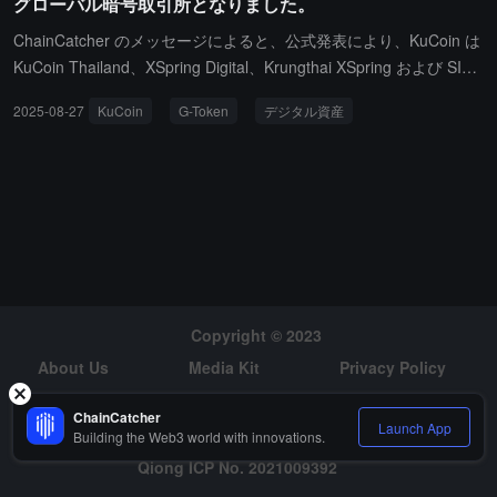
グローバル暗号取引所となりました。
ChainCatcher のメッセージによると、公式発表により、KuCoin は
KuCoin Thailand、XSpring Digital、Krungthai XSpring および SIX
Network と提携し、2025 年 8 月 27 日に正式にタイの歴史的 G-To
2025-08-27
KuCoin
G-Token
デジタル資産
ken プロジェクトをサポートする初めてかつ唯一のグローバル暗号
通貨取引所となります。G-Token は、主権国家の財務省によって発
行された世界初のトークン化された政府債券であり、タイで初めて
デジタル資産取引所に上場する政府債券でもあります。これはタイ
の財務省が主導しています。KuCoin Thailand は指定された初発デ
ジタル資産取引所として技術開発と上場を担当し、KuCoin Global
は技術顧問、二次市場流動性サポートおよび国際市場の拡大を提供
します。この動きは、タイがデジタル金融分野でのリーダーシップ
を示し、KuCoin が実世界資産 (RWA) のトークン化におけるグロー
Copyright © 2023
バルな先駆者としての役割を確立することを示しています。
About Us
Media Kit
Privacy Policy
Risk Warning
Hiring
ChainCatcher
Launch App
Building the Web3 world with innovations.
Qiong ICP No. 2021009392