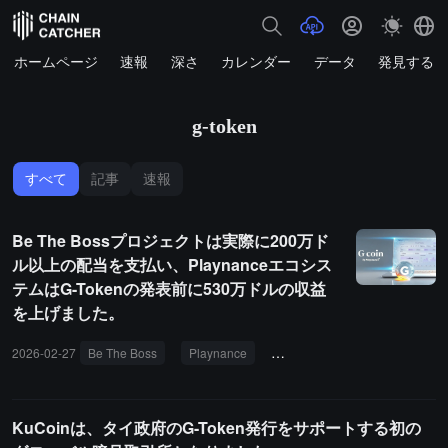
ホームページ
速報
深さ
カレンダー
データ
発見する
g-token
すべて
記事
速報
Be The Bossプロジェクトは実際に200万ド
ル以上の配当を支払い、Playnanceエコシス
テムはG-Tokenの発表前に530万ドルの収益
を上げました。
2026-02-27
Be The Boss
Playnance
G-Token
現金配当
チ
KuCoinは、タイ政府のG-Token発行をサポートする初の