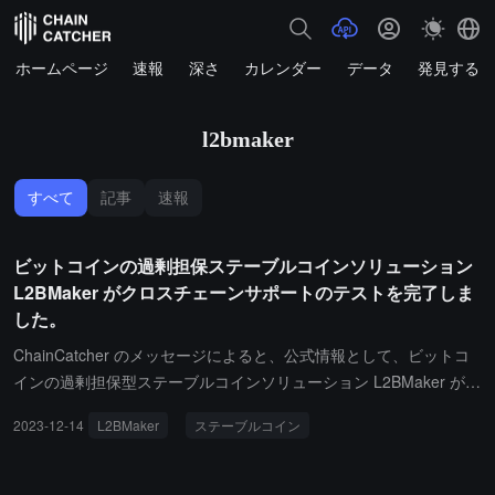
ホームページ
速報
深さ
カレンダー
データ
発見する
l2bmaker
すべて
記事
速報
ビットコインの過剰担保ステーブルコインソリューション
L2BMaker がクロスチェーンサポートのテストを完了しま
した。
ChainCatcher のメッセージによると、公式情報として、ビットコ
インの過剰担保型ステーブルコインソリューション L2BMaker が正
式にクロスチェーンソリューションのテストを完了し、2024年1月
2023-12-14
L2BMaker
ステーブルコイン
にテスト版をリリースする予定です。BMaker は、ユーザーが過剰
担保された BTC を使用して、米ドルに価値を固定したステーブル
コイン BSC（BTC ステーブルコイン）を生成することを可能に