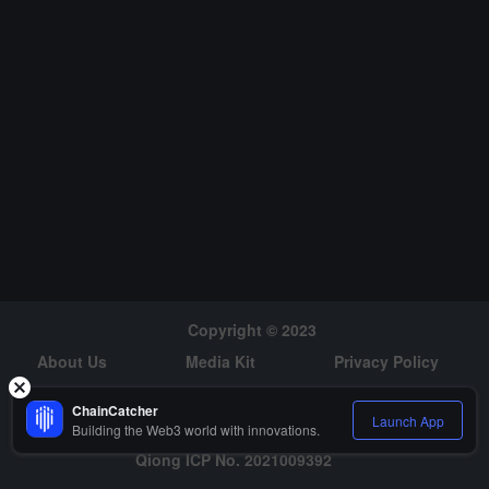
し、分散型およびマルチチェーン互換性の特性を持っています。ま
た、BMaker は担保清算スマートコントラクトや全域アカウント、
同期物理システムを発表し、ネットワーク全体の安定した運用を保
証する予定です。将来のマルチチェーン運用において、BTC ネット
ワークのネイティブなセキュリティを確保しつつ、その相互運用性
を最大限に高めることを目指しています。
Copyright © 2023
About Us
Media Kit
Privacy Policy
Risk Warning
Hiring
ChainCatcher
Launch App
Building the Web3 world with innovations.
Qiong ICP No. 2021009392