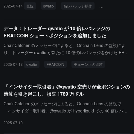
失額は 122 万ドルに達し、関与した通貨は BTC（40x レバレッ
2025-07-14
巨鯨
qwatio
高レバレッジ操作
チェーン上追跡
ジ）、ETH（25x レバレッジ）、および FARTCOIN（10x レバレッ
ジ）です。現在、彼の浮動損失は 460 万ドルを超えています。今回
の取引では、qwatio の高レバレッジ操作が著しい財務損失を引き起
データ：トレーダー qwatio が 10 倍レバレッジの
こし、市場の変動が高リスク取引戦略に与える影響を反映していま
FRATCOIN ショートポジションを追加しました
す。このトレーダーの行動は、コミュニティ内で彼の今後の取引能
力についての議論を引き起こしました。今後、qwatio は現在の市場
ChainCatcher のメッセージによると、Onchain Lens の監視によ
環境と個人の財務状況に対応するために、取引戦略を再評価する必
り、トレーダー qwatio が新たに 10 倍のレバレッジをかけた FRAT
要があるかもしれません。この事件は、他のトレーダーにも高レバ
COIN のショートポジションを開設しました。このトレーダーは現
2025-07-13
qwatio
FRATCOIN
チェーン上の追跡
レッジを使用する際には慎重になるよう警告しています。
在、40 倍のレバレッジをかけたビットコインのショートポジショ
ンと、20 倍のレバレッジをかけたイーサリアムのショートポジシ
ョンを保持しています。
「インサイダー取引者」@qwatio 空売りが全ポジションの
清算を引き起こし、損失 1789 万ドル
ChainCatcher のメッセージによると、Onchain Lens の監視で、
「インサイダー取引者」@qwatio が Hyperliquid での 40 倍レバレ
ッジの BTC 空売り、25 倍レバレッジの ETH 空売りが全ポジショ
2025-07-10
ン清算を引き起こし、単一の損失は 1789 万ドルに達しました。