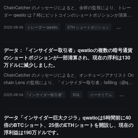
のある市場で何度もストップロスに遭遇していました。
ChainCatcher のメッセージによると、余烬の監視により、トレー
ダー qwatio は 7 時にビットコインのショートポジションが清算さ
れるのを避けるために、イーサリアムのショートポジションを損切
2025-08-06
トレーダー qwatio
ETH ショートポジション
チェーン上
りして決済しました。現在、彼は 1.15 億ドル相当のビットコイン
のショートポジションのみを保有しており、清算価格は 114,491 ド
ルで、ビットコインの現価格からわずか 400 ドルの距離です。
データ：「インサイダー取引者」qwatioの複数の暗号通貨
のショートポジションが一部清算され、現在の浮利は130
万ドルに減少しました。
ChainCatcher のメッセージによると、オンチェーンアナリスト On
chain Lens の監視により、「インサイダー取引者」falllling（@qwa
tio）のビットコイン 40 倍レバレッジ、イーサリアム 25 倍レバレ
2025-08-04
“インサイダー取引者”
SOL
イーサリアム
チェーン
ッジ、SOL 20 倍レバレッジおよび XRP 20 倍レバレッジのショー
トポジションが一部清算されました。このトレーダーは前日に 120
0 万ドルの浮利益を得ていましたが、現在の浮利益は 130 万ドルに
データ「インサイダー巨大クジラ」qwatioは5時間前に40
減少しています。
倍のBTCショート、25倍のETHショートを開設し、現在の
浮利益は190万ドルです。