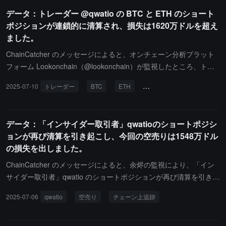
データ：トレーダー @qwatio の BTC と ETH のショート
ポジションが連鎖的に清算され、損失は1620万ドルを超え
ました。
ChainCatcher のメッセージによると、オンチェーン分析プラット
フォーム Lookonchain（@lookonchain）が監視したところ、トレ
ーダー @qwatio のアカウントは最近の一連の清算を経て、現在残
2025-07-10
トレーダー
BTC
ETH
ショートポジション
清
りは 6.7 万ドルで、損失は 1620 万ドルを超えています。
データ：「インサイダー取引者」qwatioのショートポジシ
ョンが再び清算を引き起こし、今回の空売りは1548万ドル
の損失を出しました。
ChainCatcher のメッセージによると、余烬の監視により、「イン
サイダー取引者」qwatio のショートポジションが再び清算を引き起
こしました。今回の 1628 万ドルのショートポジションの開設保証
2025-07-06
qwatio
空売り
チェーン上追跡
金は現在 80 万ドルしか残っておらず、今回のショートは 1548 万
ドルの損失を出しています。現在、彼の何度も清算された残余ポジ
ションは約 4734 万ドルです。