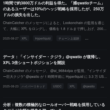
1時間で約3800万ドルの利益を得た。「捕qwatioチーム」
ーバーで BTC を空売りしており、現在のポジションは以下の通り
のあるユーザーは10%のヘッジ戦略を採用したが、250万
です：BTC 40 倍空売り：開設価格 108,855.4 ドル、清算価格 110,
ドルの損失を出した。
284.6 ドル；XRP 20 倍空売り：開設価格 2.71 ドル、清算価格 3.0
8 ドル。
ChainCatcher のメッセージによると、Lookonchain の監視を通じ
て、大幅に XPL をロングし、価格を 1.8 ドルまで押し上げ、200%
の上昇を達成した結果、3 つの巨大なクジラウォレットが 1 時間も
2025-08-27
XPL
Hyperliquid
チェーン上追跡
@qwatio
@
経たずに他の人のポジションを清算し、約 3800 万ドルの利益を得
ました。あるウォレットアドレスは今朝 5:35 以降、Hyperliquid で
数百万枚の XPL をロングし、注文書全体をスキャンしてすべての
データ：「インサイダー・クジラ」@qwatio が復帰し、
ショートポジションを圧迫しました。その後、彼は一部のロングポ
XPL 3倍ショートポジションを開設
ジションを決済し、わずか 1 分で 1600 万ドルを稼ぎました。一
方、以前にインサイダーの @qwatio に対して狩猟クジラ小分隊の
ChainCatcher のメッセージ、 @ai_9684xtpa が監視、"インサイダ
代表 @Cbb0fe は、この XPL 清算事件において、HyperliquidX プラ
ー巨大クジラ" @qwatio が 1 時間半前に Hyperliquid に 3.3 万 USD
ットフォームで彼の XPL トークン資産に対して 10% のヘッジ操作
C の保証金を入金し、その後 XPL で 3 倍のショートポジションを
2025-08-23
ハイパーリキッド
USDC
XPL
@qwatio
イン
を行い、1 倍のレバレッジでショートし、大量の担保資産を提供し
開設、ポジションは 20000 枚、エントリー価格は 0.5768 ドル。以
て保護を図ったが、最終的には 250 万ドルの損失を被ったと述べま
前の情報では、@qwatio は 8 月 7 日に ETH のショートポジション
した。このユーザーは「もう二度とこの隔離市場には触れない」と
を開設し、半年間で 300 万ドルの元本から 2900 万ドルの利益を上
分析：複数の積極的なロールオーバー戦略を採用している
言っています。
げ、最終的に元本と利息を全て失った。