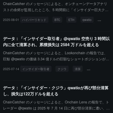
ChainCatcher のメッセージによると、オンチェーンデータアナリ
ストの余烬が監視したところ、5 時間前に「インサイダー巨大クジ
ラ」qwatio が 298 万 USDC を Hyperliquid に転送し、BTC と ETH
2025-08-01
ハイパーリキッド
BTC
ETH
qwatio
内部巨大
のショートポジションを開設しました。現在、190 万ドルの浮利が
あります。qwatio は今回のショートポジションで元本を使用してお
り、これまでの数回の契約操作では利益を使用していましたが、ほ
データ：「インサイダー取引者」@qwatio 空売り 3 時間以
ぼ全てを吐き出しています。今日転入されたこの資金は彼の最後の
内に全て清算され、累積損失は 2584 万ドルを超える
元本です。現在のポジション状況は以下の通りです：40x ショート
1111 枚 BTC、価値 1.28 億ドル、開設価格 117297 ドル、清算価
ChainCatcher のメッセージによると、Lookonchain の報告では、
格 118333 ドル；25x ショート 4141 枚 ETH、価値 1528 万ドル、
巨鯨 @qwatio の価値 3.34 億ドルの巨額なショートポジションがわ
開設価格 3724 ドル、清算価格 4385 ドル。
ずか 3 時間で全て清算され、1743 枚の BTC（2.11 億ドル）、337
2025-07-14
インサイダー取引者
クジラ
清算
オンチェーン追跡
43 枚の ETH（1.023 億ドル）、および 1500 万枚の FARTCOIN（2
060 万ドル）が含まれています。彼のウォレット（0x916E）は現
在、累積損失が約 2584 万ドルに達しています。
データ：「インサイダー・クジラ」qwatioが再び部分清算
し、損失は122万ドルを超える
ChainCatcher のメッセージによると、Onchain Lens の報告で、ト
レーダー @qwatio は 2025 年 7 月 14 日に再び部分清算に遭い、損