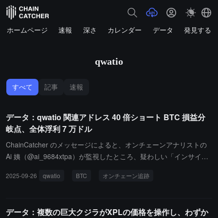
ホームページ
速報
深さ
カレンダー
データ
発見する
qwatio
すべて
記事
速報
データ：qwatio 関連アドレス 40 倍ショート BTC 損益分
岐点、全体浮利 7 万ドル
ChainCatcher のメッセージによると、オンチェーンアナリストの
Ai 姨（@ai_9684xtpa）が監視したところ、疑わしい「インサイダ
ー取引者」@qwatio に関連するアドレスの空売りが損失から利益に
2025-09-26
qwatio
BTC
オンチェーン追跡
転じ、BTC と XRP の空売りはどちらも浮動利益の状態にあり、全
体の浮動利益は 7 万ドルですが、同時にその BTC ポジションは 1.
5 億ドルに達しており、ポジションの変動が大きいです。「インサ
データ：複数の巨大クジラがXPLの価格を操作し、わずか
イダー取引者」@qwatio に関連するアドレスは、40 倍のロールオ